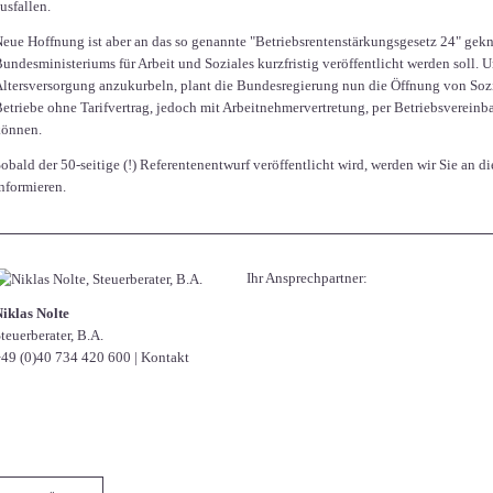
usfallen.
eue Hoffnung ist aber an das so genannte "Betriebsrentenstärkungsgesetz 24" gek
undesministeriums für Arbeit und Soziales kurzfristig veröffentlicht werden soll. 
ltersversorgung anzukurbeln, plant die Bundesregierung nun die Öffnung von Sozi
etriebe ohne Tarifvertrag, jedoch mit Arbeitnehmervertretung, per Betriebsverei
können.
obald der 50-seitige (!) Referentenentwurf veröffentlicht wird, werden wir Sie an d
nformieren.
Ihr Ansprechpartner:
iklas Nolte
teuerberater, B.A.
49 (0)40 734 420 600
|
Kontakt
Facebook
Twitter
LinkedIn
Xing
WhatsApp
E-mail