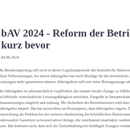
bAV 2024 - Reform der Betri
kurz bevor
04.06.2024
ie Bundesregierung will noch in dieser Legislaturperiode die betriebliche Altersv
llem Verbesserungen, bei denen Arbeitgeber nur noch Beiträge für die betriebliche 
eistungen mehr garantieren müssen. Arbeitgebern soll eine reine Beitragszusage o
er Arbeitgeber ist arbeitsrechtlich verpflichtet, die einmal erteilte Zusage zu erfü
uf fehlende wirtschaftliche Leistungsfähigkeit entziehen. Eingriffe in Anwartscha
oraussetzungen möglich und zulässig. Die Sicherheit der Betriebsrentner wird dur
rbeitgeber erkauft. Das hat inzwischen zur Konsequenz, dass Arbeitgeber zögern,
ntwicklung als Problem bei der weiteren Ausbreitung der betrieblichen Altersvers
nsbesondere Garantien zu konservativer Anlage, die zunehmend unattraktiv werden
ann. Das bedeutet auch, dass sich die Zurückhaltung bei künftigen Zusagen verstär