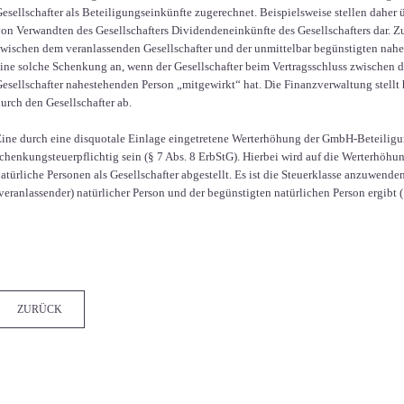
esellschafter als Beteiligungseinkünfte zugerechnet. Beispielsweise stellen dah
on Verwandten des Gesellschafters Dividendeneinkünfte des Gesellschafters dar. 
wischen dem veranlassenden Gesellschafter und der unmittelbar begünstigten nah
ine solche Schenkung an, wenn der Gesellschafter beim Vertragsschluss zwischen d
esellschafter nahestehenden Person „mitgewirkt“ hat. Die Finanzverwaltung stellt 
urch den Gesellschafter ab.
ine durch eine disquotale Einlage eingetretene Werterhöhung der GmbH-Beteiligu
chenkungsteuerpflichtig sein (§ 7 Abs. 8 ErbStG). Hierbei wird auf die Werterhöhung
atürliche Personen als Gesellschafter abgestellt. Es ist die Steuerklasse anzuwende
veranlassender) natürlicher Person und der begünstigten natürlichen Person ergibt (
Facebook
Twitter
LinkedIn
Xing
WhatsApp
E-mail
ZURÜCK