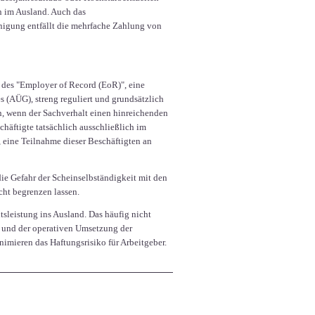
n im Ausland. Auch das
inigung entfällt die mehrfache Zahlung von
l des "Employer of Record (EoR)", eine
 (AÜG), streng reguliert und grundsätzlich
en, wenn der Sachverhalt einen hinreichenden
häftigte tatsächlich ausschließlich im
, eine Teilnahme dieser Beschäftigten an
ie Gefahr der Scheinselbständigkeit mit den
cht begrenzen lassen.
tsleistung ins Ausland. Das häufig nicht
t und der operativen Umsetzung der
nimieren das Haftungsrisiko für Arbeitgeber.