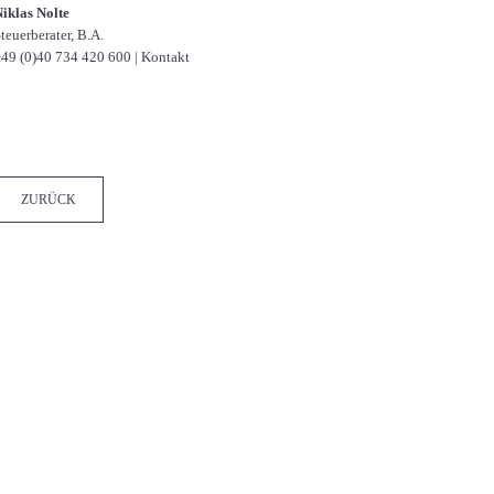
iklas Nolte
teuerberater, B.A.
49 (0)40 734 420 600
|
Kontakt
Facebook
Twitter
LinkedIn
Xing
WhatsApp
E-mail
ZURÜCK