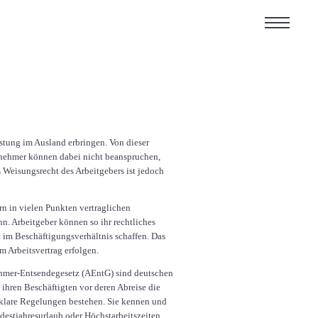
istung im Ausland erbringen. Von dieser
tnehmer können dabei nicht beanspruchen,
s Weisungsrecht des Arbeitgebers ist jedoch
rn in vielen Punkten vertraglichen
nn. Arbeitgeber können so ihr rechtliches
 im Beschäftigungsverhältnis schaffen. Das
m Arbeitsvertrag erfolgen.
ehmer-Entsendegesetz (AEntG) sind deutschen
ihren Beschäftigten vor deren Abreise die
 klare Regelungen bestehen. Sie kennen und
estjahresurlaub oder Höchstarbeitszeiten