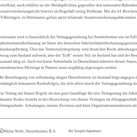
etreffend, auch erfüllen sie die Meldepflichten gegenüber den nationalen Behörde
ozialversicherungsrecht bereitet im Regelfall wenig Probleme. Mit der A1-Besche
V-Beiträgen, in Drittstaaten gelten meist bilaterale Sozialversicherungsabkommen.
nteressant wird es hinsichtlich der Vertragsgestaltung bei Sonderformen wie im Fal
rbeitnehmerüberlassung im Sinne des deutschen Arbeitnehmerüberlassungsgesetzes
rlaubnispflichtig. Über das Territorialitätsprinzip wird deutsches Recht abbedung
ezug zum Ausland aufweist, also der "EoR" seinen Sitz im Ausland hat und der Besc
usland tätig ist. Auch nur kurze Aufenthalte in Deutschland riskieren diesen Status
nnerdeutschen Meetings in Präsenz muss sorgfältig abgewogen werden.
ie Beauftragung von selbständig tätigen Dienstleistern im Ausland birgt dagegen d
inlänglich bekannten Rechtsfolgen, die sich allein durch die Vertragsgestaltung ni
in Vertrag mit klaren Regeln ist eine gute Grundlage für eine Verlagerung der Arbei
rkannte Risiko besteht in der Abweichung von diesen Verträgen im Alltagsgeschäf
ertragsinhalte. Schulungen, interne Revision und klare Organisationsstrukturen mi
Ihr Ansprechpartner: