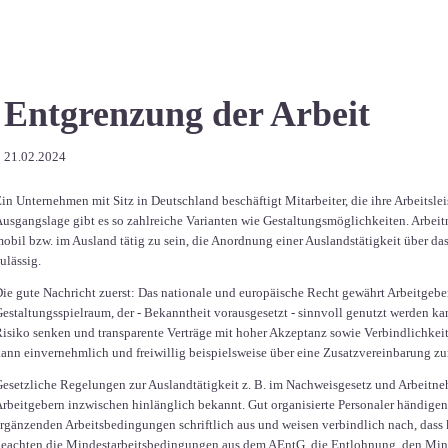
Entgrenzung der Arbeit
21.02.2024
in Unternehmen mit Sitz in Deutschland beschäftigt Mitarbeiter, die ihre Arbeitsle
usgangslage gibt es so zahlreiche Varianten wie Gestaltungsmöglichkeiten. Arbei
obil bzw. im Ausland tätig zu sein, die Anordnung einer Auslandstätigkeit über da
ulässig.
ie gute Nachricht zuerst: Das nationale und europäische Recht gewährt Arbeitgebe
estaltungsspielraum, der - Bekanntheit vorausgesetzt - sinnvoll genutzt werden ka
isiko senken und transparente Verträge mit hoher Akzeptanz sowie Verbindlichkeit
ann einvernehmlich und freiwillig beispielsweise über eine Zusatzvereinbarung zu
esetzliche Regelungen zur Auslandtätigkeit z. B. im Nachweisgesetz und Arbeitn
rbeitgebern inzwischen hinlänglich bekannt. Gut organisierte Personaler händigen 
rgänzenden Arbeitsbedingungen schriftlich aus und weisen verbindlich nach, dass
eachten die Mindestarbeitsbedingungen aus dem AEntG, die Entlohnung, den Mind