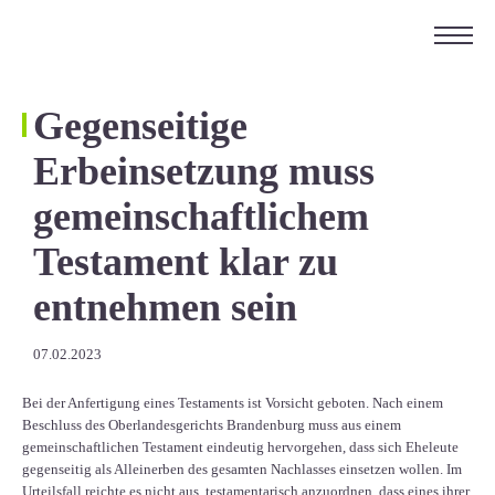
ÜBER UNS
KARRIERE
Gegenseitige
KONTAKT
Erbeinsetzung muss
EN
gemeinschaftlichem
Testament klar zu
entnehmen sein
07.02.2023
Bei der Anfertigung eines Testaments ist Vorsicht geboten. Nach einem
Beschluss des Oberlandesgerichts Brandenburg muss aus einem
gemeinschaftlichen Testament eindeutig hervorgehen, dass sich Eheleute
gegenseitig als Alleinerben des gesamten Nachlasses einsetzen wollen. Im
Urteilsfall reichte es nicht aus, testamentarisch anzuordnen, dass eines ihrer