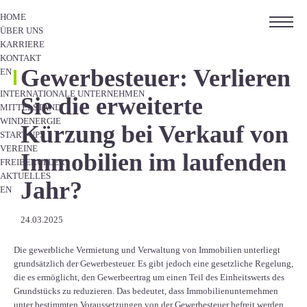
HOME
ÜBER UNS
KARRIERE
KONTAKT
Gewerbesteuer: Verlieren
EN
INTERNATIONALE UNTERNEHMEN
Sie die erweiterte
MITTELSTAND
WINDENERGIE
Kürzung bei Verkauf von
START-UPS
VEREINE
Immobilien im laufenden
FREIBERUFLER
AKTUELLES
Jahr?
EN
24.03.2025
Die gewerbliche Vermietung und Verwaltung von Immobilien unterliegt
grundsätzlich der Gewerbesteuer. Es gibt jedoch eine gesetzliche Regelung,
die es ermöglicht, den Gewerbeertrag um einen Teil des Einheitswerts des
Grundstücks zu reduzieren. Das bedeutet, dass Immobilienunternehmen
unter bestimmten Voraussetzungen von der Gewerbesteuer befreit werden