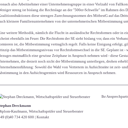
onach also Arbeitnehmer einer Unternehmensgruppe in einer Vielzahl von Fallko
eniger streng ist bislang die Rechtslage an der "500er-Schwelle" im Rahmen des Dr
oalitionsfraktionen diese strengen Zurechnungsnormen des MitbestG auf das Dritte
uch kleinere Familienunternehmen von der unternehmerischen Mitbestimmung unt
ine weitere Methodik, nämlich die Flucht in ausländische Rechtsformen oder in ei
cheint ebenfalls im Feuer. Die Rechtsform der SE sieht bislang vor, dass ein Ver
ormieren ist, die Mitbestimmung vertraglich regelt. Falls keine Einigung erfolgt, 
rinzip das Mitbestimmungsniveau vor Rechtsformwechsel in die SE. Geplant ist -
ezuges mutmaßlich eine gewisse Zeitphase in Anspruch nehmen wird - diese Gestal
nternehmen, die derzeit noch nicht der Mitbestimmung unterliegen, drohen erhebl
nternehmensführung: Sowohl die Wahl von Vertretern in Aufsichtsräte ist zeit- un
bstimmung in den Aufsichtsgremien wird Ressourcen in Anspruch nehmen.
Ihr Ansprechpart
Stephan Dreckmann
iplom-Kaufmann, Wirtschaftsprüfer und Steuerberater
49 (0)40 734 420 600
|
Kontakt