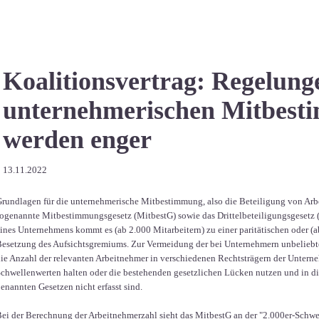
Koalitionsvertrag: Regelung
unternehmerischen Mitbes
werden enger
13.11.2022
rundlagen für die unternehmerische Mitbestimmung, also die Beteiligung von Arbei
ogenannte Mitbestimmungsgesetz (MitbestG) sowie das Drittelbeteiligungsgesetz (
ines Unternehmens kommt es (ab 2.000 Mitarbeitern) zu einer paritätischen oder (ab
esetzung des Aufsichtsgremiums. Zur Vermeidung der bei Unternehmern unbelieb
ie Anzahl der relevanten Arbeitnehmer in verschiedenen Rechtsträgern der Unte
chwellenwerten halten oder die bestehenden gesetzlichen Lücken nutzen und in di
enannten Gesetzen nicht erfasst sind.
ei der Berechnung der Arbeitnehmerzahl sieht das MitbestG an der "2.000er-Schwe