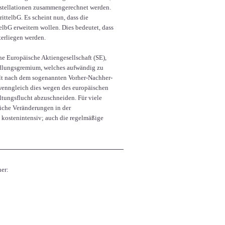
nstellationen zusammengerechnet werden.
ittelbG. Es scheint nun, dass die
lbG erweitern wollen. Dies bedeutet, dass
erliegen werden.
ne Europäische Aktiengesellschaft (SE),
handlungsgremium, welches aufwändig zu
gilt nach dem sogenannten Vorher-Nachher-
 wenngleich dies wegen des europäischen
tungsflucht abzuschneiden. Für viele
iche Veränderungen in der
d kostenintensiv; auch die regelmäßige
ner: