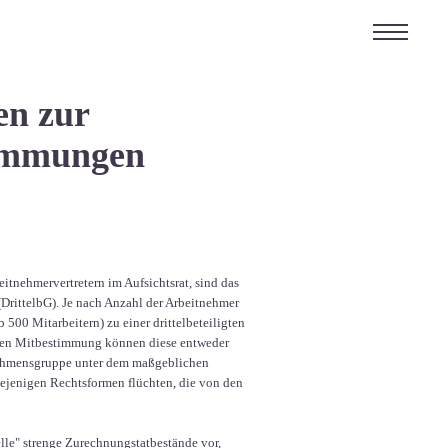
en zur
timmungen
tnehmervertretern im Aufsichtsrat, sind das
DrittelbG). Je nach Anzahl der Arbeitnehmer
 500 Mitarbeitern) zu einer drittelbeteiligten
ten Mitbestimmung können diese entweder
rnehmensgruppe unter dem maßgeblichen
ejenigen Rechtsformen flüchten, die von den
lle" strenge Zurechnungstatbestände vor,