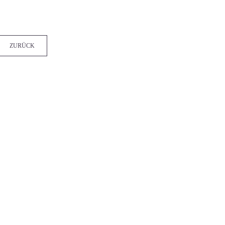
Facebook
Twitter
LinkedIn
Xing
WhatsApp
E-mail
ZURÜCK