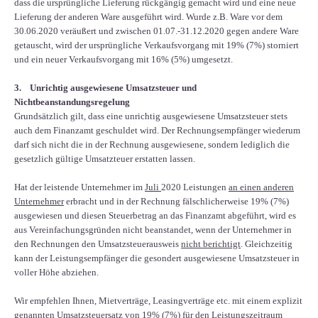
dass die ursprüngliche Lieferung rückgängig gemacht wird und eine neue
Lieferung der anderen Ware ausgeführt wird. Wurde z.B. Ware vor dem
30.06.2020 veräußert und zwischen 01.07.-31.12.2020 gegen andere Ware
getauscht, wird der ursprüngliche Verkaufsvorgang mit 19% (7%) storniert
und ein neuer Verkaufsvorgang mit 16% (5%) umgesetzt.
3. Unrichtig ausgewiesene Umsatzsteuer und
Nichtbeanstandungsregelung
Grundsätzlich gilt, dass eine unrichtig ausgewiesene Umsatzsteuer stets
auch dem Finanzamt geschuldet wird. Der Rechnungsempfänger wiederum
darf sich nicht die in der Rechnung ausgewiesene, sondern lediglich die
gesetzlich gültige Umsatzteuer erstatten lassen.
Hat der leistende Unternehmer im
Juli
2020 Leistungen
an einen anderen
Unternehmer
erbracht und in der Rechnung fälschlicherweise 19% (7%)
ausgewiesen und diesen Steuerbetrag an das Finanzamt abgeführt, wird es
aus Vereinfachungsgründen nicht beanstandet, wenn der Unternehmer in
den Rechnungen den Umsatzsteuerausweis
nicht berichtigt
. Gleichzeitig
kann der Leistungsempfänger die gesondert ausgewiesene Umsatzsteuer in
voller Höhe abziehen.
Wir empfehlen Ihnen, Mietverträge, Leasingverträge etc. mit einem explizit
genannten Umsatzsteuersatz von 19% (7%) für den Leistungszeitraum