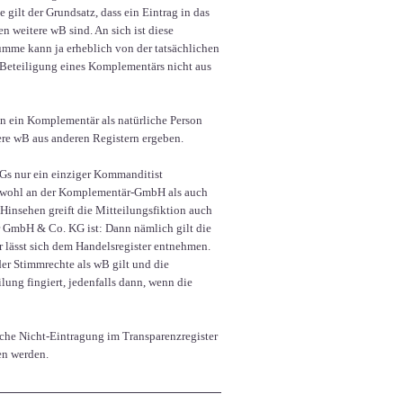
gilt der Grundsatz, dass ein Eintrag in das
 weitere wB sind. An sich ist diese
umme kann ja erheblich von der tatsächlichen
Beteiligung eines Komplementärs nicht aus
ben ein Komplementär als natürliche Person
tere wB aus anderen Registern ergeben.
KGs nur ein einziger Kommanditist
 sowohl an der Komplementär-GmbH als auch
 Hinsehen greift die Mitteilungsfiktion auch
r GmbH & Co. KG ist: Dann nämlich gilt die
r lässt sich dem Handelsregister entnehmen.
er Stimmrechte als wB gilt und die
ung fingiert, jedenfalls dann, wenn die
iche Nicht-Eintragung im Transparenzregister
en werden.