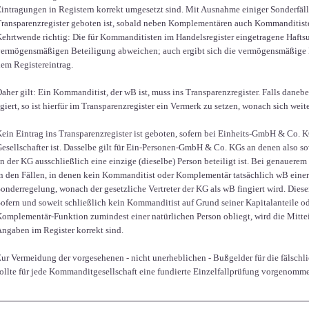
intragungen in Registern korrekt umgesetzt sind. Mit Ausnahme einiger Sonderfälle 
ransparenzregister geboten ist, sobald neben Komplementären auch Kommanditisten
ehrtwende richtig: Die für Kommanditisten im Handelsregister eingetragene Hafts
ermögensmäßigen Beteiligung abweichen; auch ergibt sich die vermögensmäßige 
em Registereintrag.
aher gilt: Ein Kommanditist, der wB ist, muss ins Transparenzregister. Falls dane
giert, so ist hierfür im Transparenzregister ein Vermerk zu setzen, wonach sich wei
ein Eintrag ins Transparenzregister ist geboten, sofern bei Einheits-GmbH & Co. 
esellschafter ist. Dasselbe gilt für Ein-Personen-GmbH & Co. KGs an denen also
n der KG ausschließlich eine einzige (dieselbe) Person beteiligt ist. Bei genauerem
n den Fällen, in denen kein Kommanditist oder Komplementär tatsächlich wB eine
onderregelung, wonach der gesetzliche Vertreter der KG als wB fingiert wird. Diese
ofern und soweit schließlich kein Kommanditist auf Grund seiner Kapitalanteile od
omplementär-Funktion zumindest einer natürlichen Person obliegt, wird die Mitteil
ngaben im Register korrekt sind.
ur Vermeidung der vorgesehenen - nicht unerheblichen - Bußgelder für die fälschl
ollte für jede Kommanditgesellschaft eine fundierte Einzelfallprüfung vorgenomm