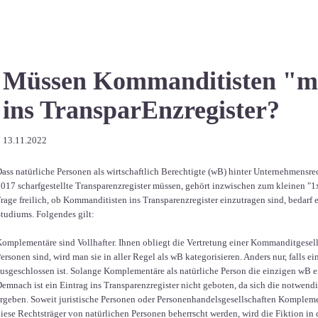
Müssen Kommanditisten "mi
ins TransparEnzregister?
13.11.2022
ass natürliche Personen als wirtschaftlich Berechtigte (wB) hinter Unternehmensre
017 scharfgestellte Transparenzregister müssen, gehört inzwischen zum kleinen "1x
rage freilich, ob Kommanditisten ins Transparenzregister einzutragen sind, bedarf es
tudiums. Folgendes gilt:
omplementäre sind Vollhafter. Ihnen obliegt die Vertretung einer Kommanditgesel
ersonen sind, wird man sie in aller Regel als wB kategorisieren. Anders nur, falls
usgeschlossen ist. Solange Komplementäre als natürliche Person die einzigen wB ei
emnach ist ein Eintrag ins Transparenzregister nicht geboten, da sich die notwen
rgeben. Soweit juristische Personen oder Personenhandelsgesellschaften Komplem
iese Rechtsträger von natürlichen Personen beherrscht werden, wird die Fiktion in 