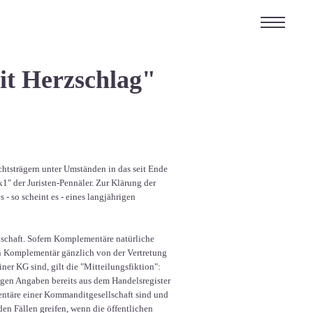
t Herzschlag"
chtsträgern unter Umständen in das seit Ende
1" der Juristen-Pennäler. Zur Klärung der
 - so scheint es - eines langjährigen
lschaft. Sofern Komplementäre natürliche
 ein Komplementär gänzlich von der Vertretung
ner KG sind, gilt die "Mitteilungsfiktion":
digen Angaben bereits aus dem Handelsregister
entäre einer Kommanditgesellschaft sind und
den Fällen greifen, wenn die öffentlichen