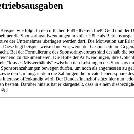
triebsausgaben
m Beispiel wie folgt: In den örtlichen Fußballverein fließt Geld und d
nehmer die Sponsoringaufwendungen in voller Höhe als Betriebsausgabe 
ve der Unternehmer überlagert werden darf. Die Motivation zur Erlangu
 Diese liegt beispielsweise dann vor, wenn der Gesponserte im Gegenzu
acht. Bei der Formulierung des Sponsoringvertrags sind deshalb die be
reichend zu dokumentieren. Die Höhe der Aufwendungen, ihre Üblichk
 ein "krasses Missverhältnis" zwischen den Leistungen des Sponsors und
e Sponsorenzahlungen bewegen dürfen, um noch als angemessen zu gelte
wie den Umfang, in dem die Zahlungen die private Lebenssphäre des Sp
 Interesse offenkundig wird. Der Bundesfinanzhof stützt hier nun jedoc
esteht. Darüber hinaus hat er klargestellt, dass in einem diesbezügli
rägt.