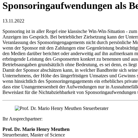
Sponsoringaufwendungen als Be
13.11.2022
Sponsoring ist in aller Regel eine klassische Win-Win-Situation - zu
Anzeigen ins Gespräch. Bei betrieblicher Zielsetzung kann der Unter
Veranlassung des Sponsoringengagements nicht durch persönliche Moti
wenn der Sponsor mit den Zahlungen eine Gegenleistung beabsichtigt.
den Medien darüber berichtet oder anderweitig auf ihn aufmerksam m
erbringende Leistung des Gesponserten konkret zu benennen und aus
Betriebsausgaben grundsätzlich ohne Bedeutung, es sei denn, es liegt
Damit der Sponsor abschätzen kann, in welcher Bandbreite sich sein
Unternehmens, der Höhe des längerfristigen Umsatzes und Gewinns so
wenn hinsichtlich des Sponsoringengagements ein erhebliches privates
dass eine Unangemessenheit der Aufwendungen nur in Ausnahmefällen b
Beweislast für die Nichtabziehbarkeit von Sponsoringaufwendungen t
Ihr Ansprechpartner:
Prof. Dr. Mario Henry Meuthen
Steuerberater, Master of Science