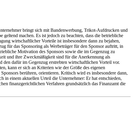
er Unternehmer bringt sich mit Bandenwerbung, Trikot-Aufdrucken und
geltend machen. Es ist jedoch zu beachten, dass die betriebliche
ng wirtschaftlicher Vorteile ist insbesondere dann zu bejahen,
g für das Sponsoring als Werbeträger für den Sponsor auftritt, in
triebliche Motivation des Sponsors sowie die im Gegenzug zu
eit und ihre Zweckmäßigkeit sind für die Anerkennung als
 den dafür im Gegenzug erstrebten wirtschaftlichen Vorteil vor.
n, kann er sich an Kriterien wie der Größe des eigenen
onsors berühren, orientieren. Kritisch wird es insbesondere dann,
h in einem aktuellen Urteil die Unternehmer: Er hat entschieden,
chen finanzgerichtlichen Verfahren grundsätzlich das Finanzamt die