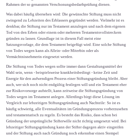
Rahmen der so genannten Verschonungsbedarfsprüfung dienen.
Was dabei häufig übersehen wird: Die gewünschte Stiftung muss nicht
zwingend zu Lebzeiten des Erblassers gegründet werden. Vielmehr ist es
denkbar, die Stiftung nur im Testament anzulegen und nach dem eigenen
Tod von den Erben oder einem oder mehreren Testamentsvollstreckern
gründen zu lassen. Grundlage ist in diesem Fall meist eine
Satzungsvorlage, die dem Testament beigefügt wird. Eine solche Stiftung
von Todes wegen kann als Allein- oder Miterbin oder als
Vermächtnisnehmerin eingesetzt werden.
Die Stiftung von Todes wegen sollte immer dann Gestaltungsmittel der
Wahl sein, wenn - beispielsweise krankheitsbedingt - keine Zeit und
Energie für den aufwendigen Prozess einer Stiftungsgründung bleibt. Aber
auch, wer sich noch nicht endgültig festlegen will und ein Testament eher
zur Risikovorsorge aufstellt, kann zeitweise die Stiftungsgründung von
Todes wegen im Testament anlegen. Allerdings birgt diese Lösung im
Vergleich zur lebzeitigen Stiftungsgründung auch Nachteile: So ist es
häufig schwierig, alle Eventualitäten im Gründungsprozess vorherzusehen
und testamentarisch zu regeln. Es besteht das Risiko, dass schon bei
Gründung der ursprüngliche Stifterwille nicht richtig umgesetzt wird. Bei
lebzeitiger Stiftungsgründung kann der Stifter dagegen aktiv eingreifen
und der Stiftung auch nach Gründung noch erkennbar einen Stempel