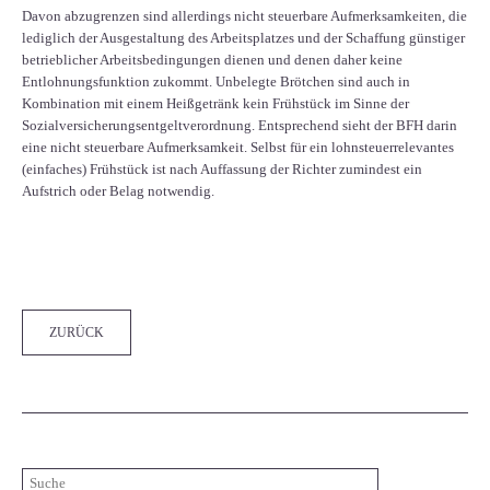
Davon abzugrenzen sind allerdings nicht steuerbare Aufmerksamkeiten, die
lediglich der Ausgestaltung des Arbeitsplatzes und der Schaffung günstiger
betrieblicher Arbeitsbedingungen dienen und denen daher keine
Entlohnungsfunktion zukommt. Unbelegte Brötchen sind auch in
Kombination mit einem Heißgetränk kein Frühstück im Sinne der
Sozialversicherungsentgeltverordnung. Ent­sp­re­chend sieht der BFH darin
eine nicht steu­er­bare Auf­merk­sam­keit. Selbst für ein lohnsteuerrelevantes
(ein­fa­ches) Früh­s­tück ist nach Auffassung der Richter zumindest ein
Aufstrich oder Belag notwendig.
Facebook
Twitter
LinkedIn
Xing
WhatsApp
E-mail
ZURÜCK