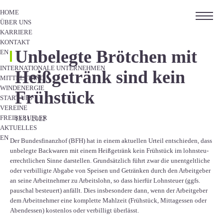
HOME
ÜBER UNS
KARRIERE
KONTAKT
Unbelegte Brötchen mit
EN
INTERNATIONALE UNTERNEHMEN
Heißgetränk sind kein
MITTELSTAND
WINDENERGIE
Frühstück
START-UPS
VEREINE
FREIBERUFLER
13.11.2022
AKTUELLES
EN
Der Bundesfinanzhof (BFH) hat in einem aktuellen Urteil entschieden, dass
unbe­legte Back­wa­ren mit einem Heiß­ge­tränk kein Früh­s­tück im lohn­steu­
er­recht­li­chen Sinne darstellen. Grundsätzlich führt zwar die unentgeltliche
oder verbilligte Abgabe von Speisen und Getränken durch den Arbeitgeber
an seine Arbeitnehmer zu Arbeitslohn, so dass hierfür Lohnsteuer (ggfs.
pauschal besteuert) anfällt. Dies insbesondere dann, wenn der Arbeitgeber
dem Arbeitnehmer eine komplette Mahlzeit (Frühstück, Mittagessen oder
Abendessen) kostenlos oder verbilligt überlässt.