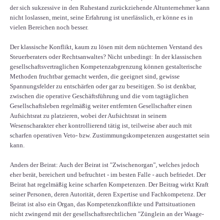
der sich sukzessive in den Ruhestand zurückziehende Altunternehmer kann
nicht loslassen, meint, seine Erfahrung ist unerlässlich, er könne es in
vielen Bereichen noch besser.
Der klassische Konflikt, kaum zu lösen mit dem nüchternen Verstand des
Steuerberaters oder Rechtsanwaltes? Nicht unbedingt: In der klassischen
gesellschaftsvertraglichen Kompetenzabgrenzung können gestalterische
Methoden fruchtbar gemacht werden, die geeignet sind, gewisse
Spannungsfelder zu entschärfen oder gar zu beseitigen. So ist denkbar,
zwischen die operative Geschäftsführung und die vom tagtäglichen
Gesellschaftsleben regelmäßig weiter entfernten Gesellschafter einen
Aufsichtsrat zu platzieren, wobei der Aufsichtsrat in seinem
Wesenscharakter eher kontrollierend tätig ist, teilweise aber auch mit
scharfen operativen Veto- bzw. Zustimmungskompetenzen ausgestattet sein
kann.
Anders der Beirat: Auch der Beirat ist "Zwischenorgan", welches jedoch
eher berät, bereichert und befruchtet - im besten Falle - auch befriedet. Der
Beirat hat regelmäßig keine scharfen Kompetenzen. Der Beitrag wirkt Kraft
seiner Personen, deren Autorität, deren Expertise und Fachkompetenz. Der
Beirat ist also ein Organ, das Kompetenzkonflikte und Pattsituationen
nicht zwingend mit der gesellschaftsrechtlichen "Zünglein an der Waage-