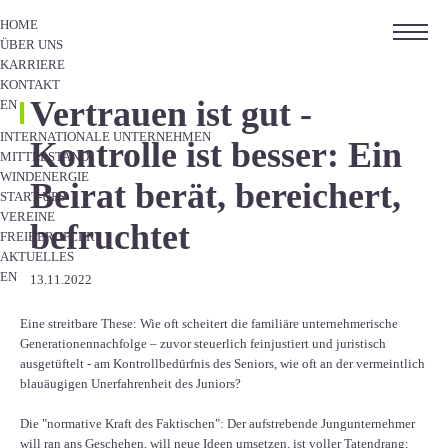
HOME
ÜBER UNS
KARRIERE
KONTAKT
Vertrauen ist gut -
EN
INTERNATIONALE UNTERNEHMEN
Kontrolle ist besser: Ein
MITTELSTAND
WINDENERGIE
Beirat berät, bereichert,
START-UPS
VEREINE
befruchtet
FREIBERUFLER
AKTUELLES
EN
13.11.2022
Eine streitbare These: Wie oft scheitert die familiäre unternehmerische
Generationennachfolge – zuvor steuerlich feinjustiert und juristisch
ausgetüftelt - am Kontrollbedürfnis des Seniors, wie oft an der vermeintlich
blauäugigen Unerfahrenheit des Juniors?
Die "normative Kraft des Faktischen": Der aufstrebende Jungunternehmer
will ran ans Geschehen, will neue Ideen umsetzen, ist voller Tatendrang;