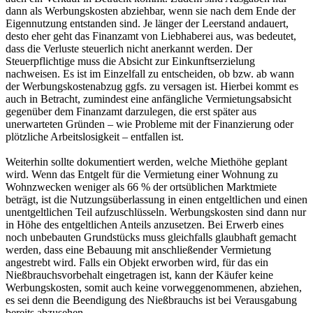
dann als Werbungskosten abziehbar, wenn sie nach dem Ende der
Eigennutzung entstanden sind. Je länger der Leerstand andauert,
desto eher geht das Finanzamt von Liebhaberei aus, was bedeutet,
dass die Verluste steuerlich nicht anerkannt werden. Der
Steuerpflichtige muss die Absicht zur Einkunftserzielung
nachweisen. Es ist im Einzelfall zu entscheiden, ob bzw. ab wann
der Werbungskostenabzug ggfs. zu versagen ist. Hierbei kommt es
auch in Betracht, zumindest eine anfängliche Vermietungsabsicht
gegenüber dem Finanzamt darzulegen, die erst später aus
unerwarteten Gründen – wie Probleme mit der Finanzierung oder
plötzliche Arbeitslosigkeit – entfallen ist.
Weiterhin sollte dokumentiert werden, welche Miethöhe geplant
wird. Wenn das Entgelt für die Vermietung einer Wohnung zu
Wohnzwecken weniger als 66 % der ortsüblichen Marktmiete
beträgt, ist die Nutzungsüberlassung in einen entgeltlichen und einen
unentgeltlichen Teil aufzuschlüsseln. Werbungskosten sind dann nur
in Höhe des entgeltlichen Anteils anzusetzen. Bei Erwerb eines
noch unbebauten Grundstücks muss gleichfalls glaubhaft gemacht
werden, dass eine Bebauung mit anschließender Vermietung
angestrebt wird. Falls ein Objekt erworben wird, für das ein
Nießbrauchsvorbehalt eingetragen ist, kann der Käufer keine
Werbungskosten, somit auch keine vorweggenommenen, abziehen,
es sei denn die Beendigung des Nießbrauchs ist bei Verausgabung
bereits abzusehen.