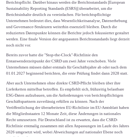
Berichtspflicht. Darüber hinaus werden die Berichtsstandards [European
Sustainability Reporting Standards (ESRS)] überarbeitet, um die
Berichtsinhalte deutlich zu vereinfachen. Für berichtspflichtige
Unternehmen bedeutet dies, dass Wesentlichkeitsanalyse, Datenerhebung
und Governance-Strukturen weiterhin essenziell bleiben. Durch die
reduzierten Datenpunkte können die Berichte jedoch fokussierter gestaltet
werden. Eine finale Version der angepassten Berichtsstandards liegt derzeit
noch nicht vor.
Bereits zuvor hatte die "Stop-the-Clock"-Richtlinie den
Erstanwenderzeitpunkt der CSRD um zwei Jahre verschoben. Viele
Unternehmen müssen daher erstmals für Geschäftsjahre ab oder nach dem
01.01.2027 beginnend berichten, die erste Prüfung findet dann 2028 statt.
Aber auch Unternehmen ohne direkte CSRD-Pflicht bleiben über ihre
Lieferketten mittelbar betroffen. Es empfiehlt sich, frühzeitig belastbare
ESG-Daten aufzubauen, um die Anforderungen von berichtspflichtigen
Geschäftspartnern zuverlässig erfüllen zu können. Nach der
Veröffentlichung der überarbeiteten EU-Richtlinie im EU-Amtsblatt haben
die Mitgliedsstaaten 12 Monate Zeit, diese Änderungen in nationales
Recht umzusetzen. Für Deutschland ist zu erwarten, dass die CSRD-
Richtlinie erstmalig zusammen mit allen Anpassungen im Laufe des Jahres
2026 umgesetzt wird, wobei Abweichungen auf nationaler Ebene noch