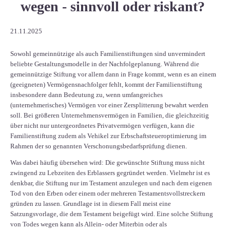
wegen - sinnvoll oder riskant?
21.11.2025
Sowohl gemeinnützige als auch Familienstiftungen sind unvermindert
beliebte Gestaltungsmodelle in der Nachfolgeplanung. Während die
gemeinnützige Stiftung vor allem dann in Frage kommt, wenn es an einem
(geeigneten) Vermögensnachfolger fehlt, kommt der Familienstiftung
insbesondere dann Bedeutung zu, wenn umfangreiches
(unternehmerisches) Vermögen vor einer Zersplitterung bewahrt werden
soll. Bei größeren Unternehmensvermögen in Familien, die gleichzeitig
über nicht nur untergeordnetes Privatvermögen verfügen, kann die
Familienstiftung zudem als Vehikel zur Erbschaftsteueroptimierung im
Rahmen der so genannten Verschonungsbedarfsprüfung dienen.
Was dabei häufig übersehen wird: Die gewünschte Stiftung muss nicht
zwingend zu Lebzeiten des Erblassers gegründet werden. Vielmehr ist es
denkbar, die Stiftung nur im Testament anzulegen und nach dem eigenen
Tod von den Erben oder einem oder mehreren Testamentsvollstreckern
gründen zu lassen. Grundlage ist in diesem Fall meist eine
Satzungsvorlage, die dem Testament beigefügt wird. Eine solche Stiftung
von Todes wegen kann als Allein- oder Miterbin oder als