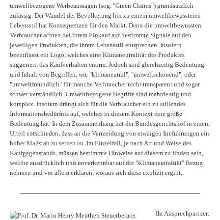
umweltbezogene Werbeaussagen (sog. "Green Claims") grundsätzlich
zulässig. Der Wandel der Bevölkerung hin zu einem umweltbewussteren
Lebensstil hat Konsequenzen für den Markt. Denn die umweltbewussten
Verbraucher achten bei ihrem Einkauf auf bestimmte Signale auf den
jeweiligen Produkten, die ihrem Lebensstil entsprechen. Insofern
beeinflusst ein Logo, welches eine Klimaneutralität des Produktes
suggeriert, das Kaufverhalten enorm. Jedoch sind gleichzeitig Bedeutung
und Inhalt von Begriffen, wie "klimaneutral", "umweltschonend", oder
"umweltfreundlich" für manche Verbraucher nicht transparent und sogar
schwer verständlich. Umweltbezogene Begriffe sind mehrdeutig und
komplex. Insofern drängt sich für die Verbraucher ein zu stillendes
Informationsbedürfnis auf, welches in diesem Kontext eine große
Bedeutung hat. In dem Zusammenhang hat der Bundesgerichtshof in einem
Urteil entschieden, dass an die Vermeidung von etwaigen Irreführungen ein
hoher Maßstab zu setzen ist. Im Einzelfall, je nach Art und Weise des
Kaufgegenstands, müssen bestimmte Hinweise auf diesem zu finden sein,
welche ausdrücklich und unverkennbar auf die "Klimaneutralität" Bezug
nehmen und vor allem erklären, woraus sich diese explizit ergibt.
Ihr Ansprechpartner: