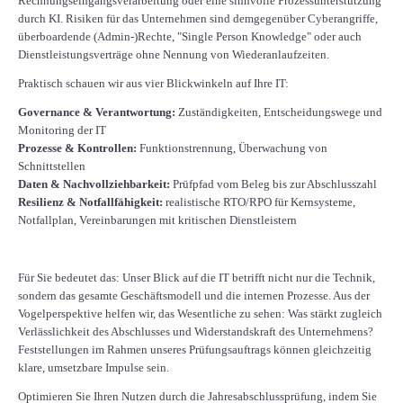
Rechnungseingangsverarbeitung oder eine sinnvolle Prozessunterstützung
durch KI. Risiken für das Unternehmen sind demgegenüber Cyberangriffe,
überboardende (Admin-)Rechte, "Single Person Knowledge" oder auch
Dienstleistungsverträge ohne Nennung von Wiederanlaufzeiten.
Praktisch schauen wir aus vier Blickwinkeln auf Ihre IT:
Governance & Verantwortung:
Zuständigkeiten, Entscheidungswege und
Monitoring der IT
Prozesse & Kontrollen:
Funktionstrennung, Überwachung von
Schnittstellen
Daten & Nachvollziehbarkeit:
Prüfpfad vom Beleg bis zur Abschlusszahl
Resilienz & Notfallfähigkeit:
realistische RTO/RPO für Kernsysteme,
Notfallplan, Vereinbarungen mit kritischen Dienstleistern
Für Sie bedeutet das: Unser Blick auf die IT betrifft nicht nur die Technik,
sondern das gesamte Geschäftsmodell und die internen Prozesse. Aus der
Vogelperspektive helfen wir, das Wesentliche zu sehen: Was stärkt zugleich
Verlässlichkeit des Abschlusses und Widerstandskraft des Unternehmens?
Feststellungen im Rahmen unseres Prüfungsauftrags können gleichzeitig
klare, umsetzbare Impulse sein.
Optimieren Sie Ihren Nutzen durch die Jahresabschlussprüfung, indem Sie