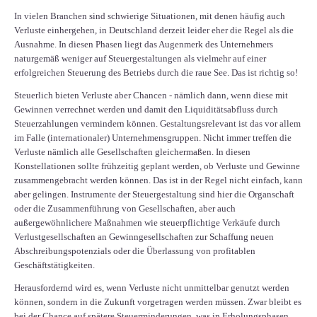
In vielen Branchen sind schwierige Situationen, mit denen häufig auch
Verluste einhergehen, in Deutschland derzeit leider eher die Regel als die
Ausnahme. In diesen Phasen liegt das Augenmerk des Unternehmers
naturgemäß weniger auf Steuergestaltungen als vielmehr auf einer
erfolgreichen Steuerung des Betriebs durch die raue See. Das ist richtig so!
Steuerlich bieten Verluste aber Chancen - nämlich dann, wenn diese mit
Gewinnen verrechnet werden und damit den Liquiditätsabfluss durch
Steuerzahlungen vermindern können. Gestaltungsrelevant ist das vor allem
im Falle (internationaler) Unternehmensgruppen. Nicht immer treffen die
Verluste nämlich alle Gesellschaften gleichermaßen. In diesen
Konstellationen sollte frühzeitig geplant werden, ob Verluste und Gewinne
zusammengebracht werden können. Das ist in der Regel nicht einfach, kann
aber gelingen. Instrumente der Steuergestaltung sind hier die Organschaft
oder die Zusammenführung von Gesellschaften, aber auch
außergewöhnlichere Maßnahmen wie steuerpflichtige Verkäufe durch
Verlustgesellschaften an Gewinngesellschaften zur Schaffung neuen
Abschreibungspotenzials oder die Überlassung von profitablen
Geschäftstätigkeiten.
Herausfordernd wird es, wenn Verluste nicht unmittelbar genutzt werden
können, sondern in die Zukunft vorgetragen werden müssen. Zwar bleibt es
bei der Chance auf spätere Steuerminderungen, was in Erholungsphasen