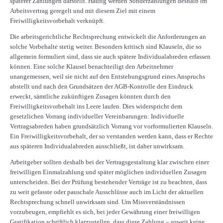
späterer Zahlungen darstellt. Häufig werden Sonderzahlungen deshalb im
Arbeitsvertrag geregelt und mit diesem Ziel mit einem
Freiwilligkeitsvorbehalt verknüpft.
Die arbeitsgerichtliche Rechtsprechung entwickelt die Anforderungen an
solche Vorbehalte stetig weiter. Besonders kritisch sind Klauseln, die so
allgemein formuliert sind, dass sie auch spätere Individualabreden erfassen
können. Eine solche Klausel benachteiligt den Arbeitnehmer
unangemessen, weil sie nicht auf den Entstehungsgrund eines Anspruchs
abstellt und nach den Grundsätzen der AGB-Kontrolle den Eindruck
erweckt, sämtliche zukünftigen Zusagen könnten durch den
Freiwilligkeitsvorbehalt ins Leere laufen. Dies widerspricht dem
gesetzlichen Vorrang individueller Vereinbarungen: Individuelle
Vertragsabreden haben grundsätzlich Vorrang vor vorformulierten Klauseln.
Ein Freiwilligkeitsvorbehalt, der so verstanden werden kann, dass er Rechte
aus späteren Individualabreden ausschließt, ist daher unwirksam.
Arbeitgeber sollten deshalb bei der Vertragsgestaltung klar zwischen einer
freiwilligen Einmalzahlung und später möglichen individuellen Zusagen
unterscheiden. Bei der Prüfung bestehender Verträge ist zu beachten, dass
zu weit gefasste oder pauschale Ausschlüsse auch im Licht der aktuellen
Rechtsprechung schnell unwirksam sind. Um Missverständnissen
vorzubeugen, empfiehlt es sich, bei jeder Gewährung einer freiwilligen
Gratifikation schriftlich klarzustellen, dass diese Zahlung – soweit keine