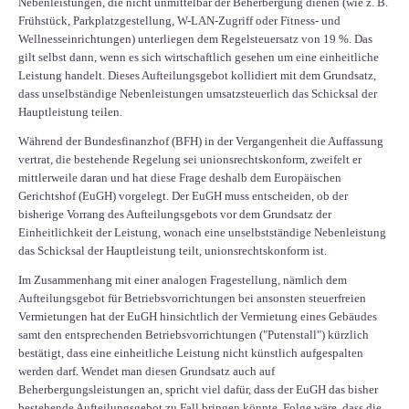
Nebenleistungen, die nicht unmittelbar der Beherbergung dienen (wie z. B.
Frühstück, Parkplatzgestellung, W-LAN-Zugriff oder Fitness- und
Wellnesseinrichtungen) unterliegen dem Regelsteuersatz von 19 %. Das
gilt selbst dann, wenn es sich wirtschaftlich gesehen um eine einheitliche
Leistung handelt. Dieses Aufteilungsgebot kollidiert mit dem Grundsatz,
dass unselbständige Nebenleistungen umsatzsteuerlich das Schicksal der
Hauptleistung teilen.
Während der Bundesfinanzhof (BFH) in der Vergangenheit die Auffassung
vertrat, die bestehende Regelung sei unionsrechtskonform, zweifelt er
mittlerweile daran und hat diese Frage deshalb dem Europäischen
Gerichtshof (EuGH) vorgelegt. Der EuGH muss entscheiden, ob der
bisherige Vorrang des Aufteilungsgebots vor dem Grundsatz der
Einheitlichkeit der Leistung, wonach eine unselbstständige Nebenleistung
das Schicksal der Hauptleistung teilt, unionsrechtskonform ist.
Im Zusammenhang mit einer analogen Fragestellung, nämlich dem
Aufteilungsgebot für Betriebsvorrichtungen bei ansonsten steuerfreien
Vermietungen hat der EuGH hinsichtlich der Vermietung eines Gebäudes
samt den entsprechenden Betriebsvorrichtungen ("Putenstall") kürzlich
bestätigt, dass eine einheitliche Leistung nicht künstlich aufgespalten
werden darf. Wendet man diesen Grundsatz auch auf
Beherbergungsleistungen an, spricht viel dafür, dass der EuGH das bisher
bestehende Aufteilungsgebot zu Fall bringen könnte. Folge wäre, dass die