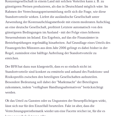
Konzerngesellschaft in einem Land mit solchen Vorteilen kann z. B. zu
günstigeren Preisen produzieren, als das in Deutschland möglich wäre. Im
Rahmen der Verrechnungspreisermittlung stellt sich die Frage, wie diese
Standortvorteile wirken. Liefert die ausländische Gesellschaft unter
Anwendung der Kostenaufschlagsmethode mit einem moderaten Aufschlag
an eine deutsche Gesellschaft, profitiert Letztere automatisch von den
günstigeren Bedingungen im Ausland - mit der Folge eines höheren
Steuersubstrats im Inland. Ein Ergebnis, auf das die Finanzämter in
Betriebsprüfungen regelmäßig hinarbeiten. Auf Grundlage eines Urteils des
Finanzgerichts Münsters aus dem Jahr 2006 gelingt es dabei bisher in der
Regel, zumindest eine hälftige Aufteilung der Standortvorteile zu
erreichen.
Der BFH hat dazu nun klargestellt, dass es so einfach nicht ist:
Standortvorteile sind konkret zu ermitteln und anhand des Funktions- und
Risikoprofils zwischen den beteiligten Gesellschaften aufzuteilen.
Besondere Bedeutung soll dabei der "Marktmacht" der Beteiligten
zukommen, indem "verfügbare Handlungsalternativen" berücksichtigt
werden.
Ob das Urteil zu Gunsten oder zu Ungunsten der Steuerpflichtigen wirkt,
lässt sich nur für den Einzelfall beurteilen. Fakt ist aber, dass die
Verrechnungspreisthematik wieder um eine Facette reicher ist, für die es