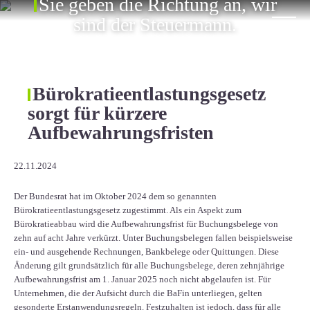
Sie geben die Richtung an, wir
ÜBER UNS
sind der Steuermann.
KARRIERE
KONTAKT
Bürokratieentlastungsgesetz
sorgt für kürzere
EN
Aufbewahrungsfristen
22.11.2024
Der Bundesrat hat im Oktober 2024 dem so genannten
Bürokratieentlastungsgesetz zugestimmt. Als ein Aspekt zum
Bürokratieabbau wird die Aufbewahrungsfrist für Buchungsbelege von
zehn auf acht Jahre verkürzt. Unter Buchungsbelegen fallen beispielsweise
ein- und ausgehende Rechnungen, Bankbelege oder Quittungen. Diese
Änderung gilt grundsätzlich für alle Buchungsbelege, deren zehnjährige
Aufbewahrungsfrist am 1. Januar 2025 noch nicht abgelaufen ist. Für
Unternehmen, die der Aufsicht durch die BaFin unterliegen, gelten
gesonderte Erstanwendungsregeln. Festzuhalten ist jedoch, dass für alle