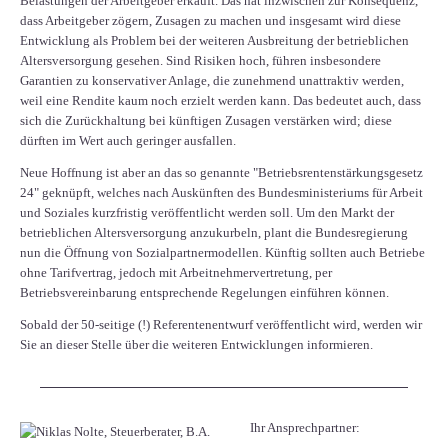
Belastungen der Arbeitgeber erkauft. Das hat inzwischen zur Konsequenz,
dass Arbeitgeber zögern, Zusagen zu machen und insgesamt wird diese
Entwicklung als Problem bei der weiteren Ausbreitung der betrieblichen
Altersversorgung gesehen. Sind Risiken hoch, führen insbesondere
Garantien zu konservativer Anlage, die zunehmend unattraktiv werden,
weil eine Rendite kaum noch erzielt werden kann. Das bedeutet auch, dass
sich die Zurückhaltung bei künftigen Zusagen verstärken wird; diese
dürften im Wert auch geringer ausfallen.
Neue Hoffnung ist aber an das so genannte "Betriebsrentenstärkungsgesetz
24" geknüpft, welches nach Auskünften des Bundesministeriums für Arbeit
und Soziales kurzfristig veröffentlicht werden soll. Um den Markt der
betrieblichen Altersversorgung anzukurbeln, plant die Bundesregierung
nun die Öffnung von Sozialpartnermodellen. Künftig sollten auch Betriebe
ohne Tarifvertrag, jedoch mit Arbeitnehmervertretung, per
Betriebsvereinbarung entsprechende Regelungen einführen können.
Sobald der 50-seitige (!) Referentenentwurf veröffentlicht wird, werden wir
Sie an dieser Stelle über die weiteren Entwicklungen informieren.
Ihr Ansprechpartner: