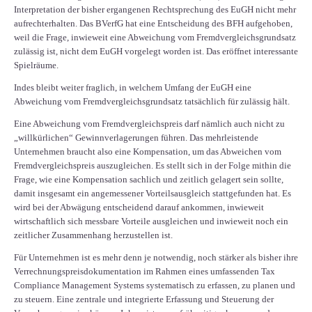
Interpretation der bisher ergangenen Rechtsprechung des EuGH nicht mehr
aufrechterhalten. Das BVerfG hat eine Entscheidung des BFH aufgehoben,
weil die Frage, inwieweit eine Abweichung vom Fremdvergleichsgrundsatz
zulässig ist, nicht dem EuGH vorgelegt worden ist. Das eröffnet interessante
Spielräume.
Indes bleibt weiter fraglich, in welchem Umfang der EuGH eine
Abweichung vom Fremdvergleichsgrundsatz tatsächlich für zulässig hält.
Eine Abweichung vom Fremdvergleichspreis darf nämlich auch nicht zu
„willkürlichen“ Gewinnverlagerungen führen. Das mehrleistende
Unternehmen braucht also eine Kompensation, um das Abweichen vom
Fremdvergleichspreis auszugleichen. Es stellt sich in der Folge mithin die
Frage, wie eine Kompensation sachlich und zeitlich gelagert sein sollte,
damit insgesamt ein angemessener Vorteilsausgleich stattgefunden hat. Es
wird bei der Abwägung entscheidend darauf ankommen, inwieweit
wirtschaftlich sich messbare Vorteile ausgleichen und inwieweit noch ein
zeitlicher Zusammenhang herzustellen ist.
Für Unternehmen ist es mehr denn je notwendig, noch stärker als bisher ihre
Verrechnungspreisdokumentation im Rahmen eines umfassenden Tax
Compliance Management Systems systematisch zu erfassen, zu planen und
zu steuern. Eine zentrale und integrierte Erfassung und Steuerung der