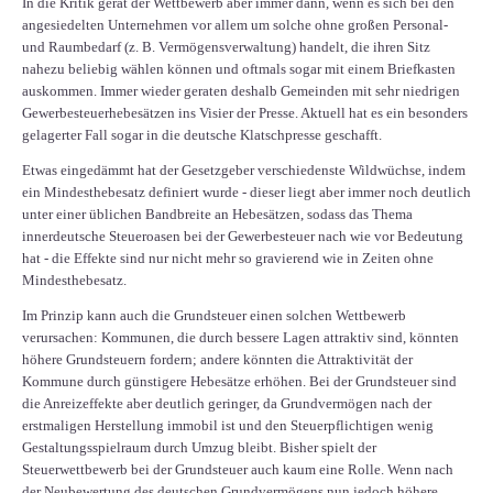
In die Kritik gerät der Wettbewerb aber immer dann, wenn es sich bei den
angesiedelten Unternehmen vor allem um solche ohne großen Personal-
und Raumbedarf (z. B. Vermögensverwaltung) handelt, die ihren Sitz
nahezu beliebig wählen können und oftmals sogar mit einem Briefkasten
auskommen. Immer wieder geraten deshalb Gemeinden mit sehr niedrigen
Gewerbesteuerhebesätzen ins Visier der Presse. Aktuell hat es ein besonders
gelagerter Fall sogar in die deutsche Klatschpresse geschafft.
Etwas eingedämmt hat der Gesetzgeber verschiedenste Wildwüchse, indem
ein Mindesthebesatz definiert wurde - dieser liegt aber immer noch deutlich
unter einer üblichen Bandbreite an Hebesätzen, sodass das Thema
innerdeutsche Steueroasen bei der Gewerbesteuer nach wie vor Bedeutung
hat - die Effekte sind nur nicht mehr so gravierend wie in Zeiten ohne
Mindesthebesatz.
Im Prinzip kann auch die Grundsteuer einen solchen Wettbewerb
verursachen: Kommunen, die durch bessere Lagen attraktiv sind, könnten
höhere Grundsteuern fordern; andere könnten die Attraktivität der
Kommune durch günstigere Hebesätze erhöhen. Bei der Grundsteuer sind
die Anreizeffekte aber deutlich geringer, da Grundvermögen nach der
erstmaligen Herstellung immobil ist und den Steuerpflichtigen wenig
Gestaltungsspielraum durch Umzug bleibt. Bisher spielt der
Steuerwettbewerb bei der Grundsteuer auch kaum eine Rolle. Wenn nach
der Neubewertung des deutschen Grundvermögens nun jedoch höhere