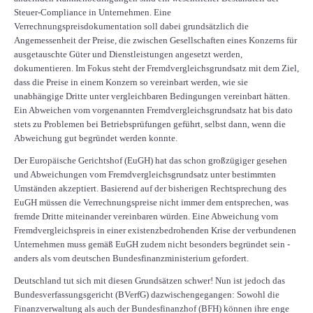
Steuer-Compliance in Unternehmen. Eine
Verrechnungspreisdokumentation soll dabei grundsätzlich die
Angemessenheit der Preise, die zwischen Gesellschaften eines Konzerns für
ausgetauschte Güter und Dienstleistungen angesetzt werden,
dokumentieren. Im Fokus steht der Fremdvergleichsgrundsatz mit dem Ziel,
dass die Preise in einem Konzern so vereinbart werden, wie sie
unabhängige Dritte unter vergleichbaren Bedingungen vereinbart hätten.
Ein Abweichen vom vorgenannten Fremdvergleichsgrundsatz hat bis dato
stets zu Problemen bei Betriebsprüfungen geführt, selbst dann, wenn die
Abweichung gut begründet werden konnte.
Der Europäische Gerichtshof (EuGH) hat das schon großzügiger gesehen
und Abweichungen vom Fremdvergleichsgrundsatz unter bestimmten
Umständen akzeptiert. Basierend auf der bisherigen Rechtsprechung des
EuGH müssen die Verrechnungspreise nicht immer dem entsprechen, was
fremde Dritte miteinander vereinbaren würden. Eine Abweichung vom
Fremdvergleichspreis in einer existenzbedrohenden Krise der verbundenen
Unternehmen muss gemäß EuGH zudem nicht besonders begründet sein -
anders als vom deutschen Bundesfinanzministerium gefordert.
Deutschland tut sich mit diesen Grundsätzen schwer! Nun ist jedoch das
Bundesverfassungsgericht (BVerfG) dazwischengegangen: Sowohl die
Finanzverwaltung als auch der Bundesfinanzhof (BFH) können ihre enge