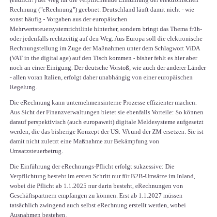
Rechnung ("eRechnung") geebnet. Deutschland läuft damit nicht - wie
sonst häufig - Vorgaben aus der europäischen
Mehrwertsteuersystemrichtlinie hinterher, sondern bringt das Thema früh-
oder jedenfalls rechtzeitig auf den Weg. Aus Europa soll die elektronische
Rechnungstellung im Zuge der Maßnahmen unter dem Schlagwort ViDA
(VAT in the digital age) auf den Tisch kommen - bisher fehlt es hier aber
noch an einer Einigung. Der deutsche Vorstoß, wie auch der anderer Länder
- allen voran Italien, erfolgt daher unabhängig von einer europäischen
Regelung.
Die eRechnung kann unternehmensinterne Prozesse effizienter machen.
Aus Sicht der Finanzverwaltungen bietet sie ebenfalls Vorteile: So können
darauf perspektivisch (auch europaweit) digitale Meldesysteme aufgesetzt
werden, die das bisherige Konzept der USt-VA und der ZM ersetzen. Sie ist
damit nicht zuletzt eine Maßnahme zur Bekämpfung von
Umsatzsteuerbetrug.
Die Einführung der eRechnungs-Pflicht erfolgt sukzessive: Die
Verpflichtung besteht im ersten Schritt nur für B2B-Umsätze im Inland,
wobei die Pflicht ab 1.1.2025 nur darin besteht, eRechnungen von
Geschäftspartnern empfangen zu können. Erst ab 1.1.2027 müssen
tatsächlich zwingend auch selbst eRechnung erstellt werden, wobei
Ausnahmen bestehen.