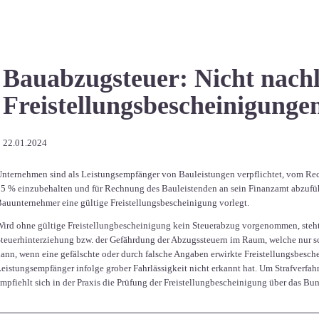
Bauabzugsteuer: Nicht nachl
Freistellungsbescheinigung
22.01.2024
nternehmen sind als Leistungsempfänger von Bauleistungen verpflichtet, vom R
5 % einzubehalten und für Rechnung des Bauleistenden an sein Finanzamt abzuführe
auunternehmer eine gültige Freistellungsbescheinigung vorlegt.
ird ohne gültige Freistellungbescheinigung kein Steuerabzug vorgenommen, steht 
teuerhinterziehung bzw. der Gefährdung der Abzugssteuern im Raum, welche nur sch
ann, wenn eine gefälschte oder durch falsche Angaben erwirkte Freistellungsbesch
eistungsempfänger infolge grober Fahrlässigkeit nicht erkannt hat. Um Strafverfah
mpfiehlt sich in der Praxis die Prüfung der Freistellungbescheinigung über das Bun