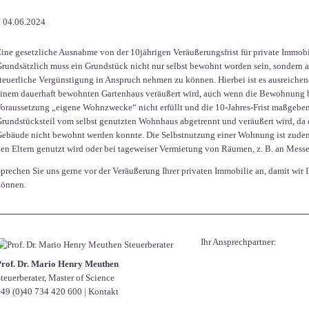
04.06.2024
ine gesetzliche Ausnahme von der 10jährigen Veräußerungsfrist für private Immobil
rundsätzlich muss ein Grundstück nicht nur selbst bewohnt worden sein, sondern
teuerliche Vergünstigung in Anspruch nehmen zu können. Hierbei ist es ausreichen
inem dauerhaft bewohnten Gartenhaus veräußert wird, auch wenn die Bewohnung ba
oraussetzung „eigene Wohnzwecke“ nicht erfüllt und die 10-Jahres-Frist maßgebend
rundstücksteil vom selbst genutzten Wohnhaus abgetrennt und veräußert wird, da 
ebäude nicht bewohnt werden konnte. Die Selbstnutzung einer Wohnung ist zudem 
en Eltern genutzt wird oder bei tageweiser Vermietung von Räumen, z. B. an Mess
prechen Sie uns gerne vor der Veräußerung Ihrer privaten Immobilie an, damit wir 
können.
Ihr Ansprechpartner:
Prof. Dr. Mario Henry Meuthen
teuerberater, Master of Science
49 (0)40 734 420 600
|
Kontakt