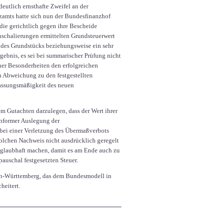
eutlich ernsthafte Zweifel an der
amts hatte sich nun der Bundesfinanzhof
die gerichtlich gegen ihre Bescheide
uschalierungen ermittelten Grundsteuerwert
t des Grundstücks beziehungsweise ein sehr
gebnis, es sei bei summarischer Prüfung nicht
ner Besonderheiten den erfolgreichen
n Abweichung zu den festgestellten
fassungsmäßigkeit des neuen
 Gutachten darzulegen, dass der Wert ihrer
onformer Auslegung der
 bei einer Verletzung des Übermaßverbots
olchen Nachweis nicht ausdrücklich geregelt
 glaubhaft machen, damit es am Ende auch zu
 pauschal festgesetzten Steuer.
aden-Württemberg, das dem Bundesmodell in
heitert.