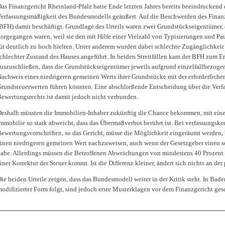
as Finanzgericht Rheinland-Pfalz hatte Ende letzten Jahres bereits beeindruckend d
erfassungsmäßigkeit des Bundesmodells geäußert. Auf die Beschwerden des Finanz
BFH) damit beschäftigt. Grundlage des Urteils waren zwei Grundstückseigentümer, 
orgegangen waren, weil sie den mit Hilfe einer Vielzahl von Typisierungen und Pa
ür deutlich zu hoch hielten. Unter anderem wurden dabei schlechte Zugänglichkei
chlechter Zustand des Hauses angeführt. In beiden Streitfällen kam der BFH zum Er
uszuschließen, dass die Grundstückseigentümer jeweils aufgrund einzelfallbezoge
achweis eines niedrigeren gemeinen Werts ihrer Grundstücke mit der erforderliche
rundsteuerwerten führen könnten. Eine abschließende Entscheidung über die Ver
ewertungsrechts ist damit jedoch nicht verbunden.
eshalb müssten die Immobilien-Inhaber zukünftig die Chance bekommen, mit einem
mmobilie so stark abweicht, dass das Übermaßverbot berührt ist. Bei verfassungsk
ewertungsvorschriften, so das Gericht, müsse die Möglichkeit eingeräumt werden,
inen niedrigeren gemeinen Wert nachzuweisen, auch wenn der Gesetzgeber einen s
abe. Allerdings müssen die Betroffenen Abweichungen von mindestens 40 Prozent
iner Korrektur der Steuer kommt. Ist die Differenz kleiner, ändert sich nichts an der
ie beiden Urteile zeigen, dass das Bundesmodell weiter in der Kritik steht. In B
odifizierter Form folgt, sind jedoch erste Musterklagen vor dem Finanzgericht gesc