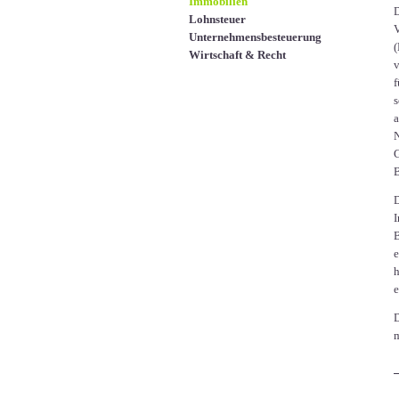
Immobilien
D
Lohnsteuer
V
Unternehmensbesteuerung
(
Wirtschaft & Recht
v
f
s
a
N
G
B
D
I
B
e
h
e
D
m