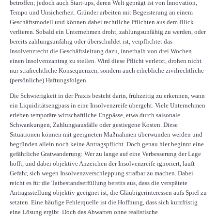
betroffen; jedoch auch Start-ups, deren Welt geprägt ist von Innovation,
Tempo und Unsicherheit. Gründer arbeiten mit Begeisterung an einem
Geschäftsmodell und können dabei rechtliche Pflichten aus dem Blick
verlieren. Sobald ein Unternehmen droht, zahlungsunfähig zu werden, oder
bereits zahlungsunfähig oder überschuldet ist, verpflichtet das
Insolvenzrecht die Geschäftsleitung dazu, innerhalb von drei Wochen
einen Insolvenzantrag zu stellen. Wird diese Pflicht verletzt, drohen nicht
nur strafrechtliche Konsequenzen, sondern auch erhebliche zivilrechtliche
(persönliche) Haftungsfolgen.
Die Schwierigkeit in der Praxis besteht darin, frühzeitig zu erkennen, wann
ein Liquiditätsengpass in eine Insolvenzreife übergeht. Viele Unternehmen
erleben temporäre wirtschaftliche Engpässe, etwa durch saisonale
Schwankungen, Zahlungsausfälle oder gestiegene Kosten. Diese
Situationen können mit geeigneten Maßnahmen überwunden werden und
begründen allein noch keine Antragspflicht. Doch genau hier beginnt eine
gefährliche Gratwanderung: Wer zu lange auf eine Verbesserung der Lage
hofft, und dabei objektive Anzeichen der Insolvenzreife ignoriert, läuft
Gefahr, sich wegen Insolvenzverschleppung strafbar zu machen. Dabei
reicht es für die Tatbestandserfüllung bereits aus, dass die verspätete
Antragsstellung objektiv geeignet ist, die Gläubigerinteressen aufs Spiel zu
setzten. Eine häufige Fehlerquelle ist die Hoffnung, dass sich kurzfristig
eine Lösung ergibt. Doch das Abwarten ohne realistische