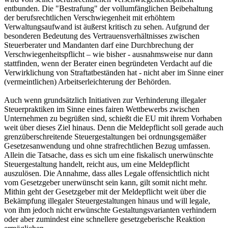
entbunden. Die "Bestrafung" der vollumfänglichen Beibehaltung
der berufsrechtlichen Verschwiegenheit mit erhöhtem
Verwaltungsaufwand ist äußerst kritisch zu sehen. Aufgrund der
besonderen Bedeutung des Vertrauensverhältnisses zwischen
Steuerberater und Mandanten darf eine Durchbrechung der
Verschwiegenheitspflicht – wie bisher - ausnahmsweise nur dann
stattfinden, wenn der Berater einen begründeten Verdacht auf die
Verwirklichung von Straftatbeständen hat - nicht aber im Sinne einer
(vermeintlichen) Arbeitserleichterung der Behörden.
Auch wenn grundsätzlich Initiativen zur Verhinderung illegaler
Steuerpraktiken im Sinne eines fairen Wettbewerbs zwischen
Unternehmen zu begrüßen sind, schießt die EU mit ihrem Vorhaben
weit über dieses Ziel hinaus. Denn die Meldepflicht soll gerade auch
grenzüberschreitende Steuergestaltungen bei ordnungsgemäßer
Gesetzesanwendung und ohne strafrechtlichen Bezug umfassen.
Allein die Tatsache, dass es sich um eine fiskalisch unerwünschte
Steuergestaltung handelt, reicht aus, um eine Meldepflicht
auszulösen. Die Annahme, dass alles Legale offensichtlich nicht
vom Gesetzgeber unerwünscht sein kann, gilt somit nicht mehr.
Mithin geht der Gesetzgeber mit der Meldepflicht weit über die
Bekämpfung illegaler Steuergestaltungen hinaus und will legale,
von ihm jedoch nicht erwünschte Gestaltungsvarianten verhindern
oder aber zumindest eine schnellere gesetzgeberische Reaktion