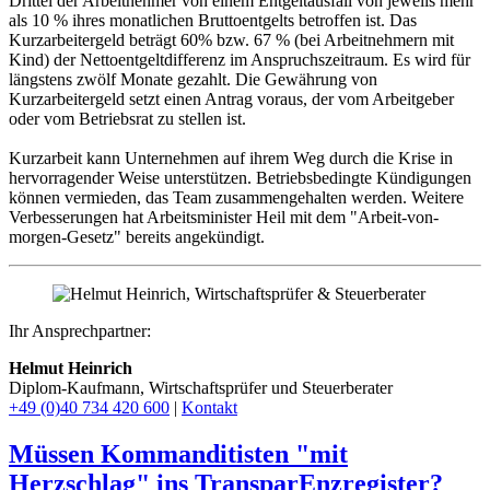
Drittel der Arbeitnehmer von einem Entgeltausfall von jeweils mehr
als 10 % ihres monatlichen Bruttoentgelts betroffen ist. Das
Kurzarbeitergeld beträgt 60% bzw. 67 % (bei Arbeitnehmern mit
Kind) der Nettoentgeltdifferenz im Anspruchszeitraum. Es wird für
längstens zwölf Monate gezahlt. Die Gewährung von
Kurzarbeitergeld setzt einen Antrag voraus, der vom Arbeitgeber
oder vom Betriebsrat zu stellen ist.
Kurzarbeit kann Unternehmen auf ihrem Weg durch die Krise in
hervorragender Weise unterstützen. Betriebsbedingte Kündigungen
können vermieden, das Team zusammengehalten werden. Weitere
Verbesserungen hat Arbeitsminister Heil mit dem "Arbeit-von-
morgen-Gesetz" bereits angekündigt.
Ihr Ansprechpartner:
Helmut Heinrich
Diplom-Kaufmann, Wirtschaftsprüfer ​und Steuerberater
+49 (0)40 734 420 600
|
Kontakt
Müssen Kommanditisten "mit
Herzschlag" ins TransparEnzregister?