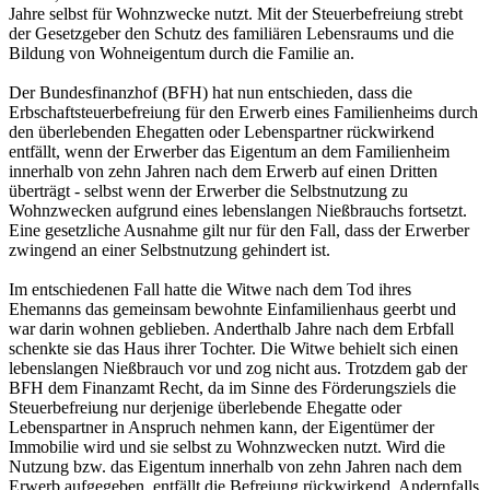
Jahre selbst für Wohnzwecke nutzt. Mit der Steuerbefreiung strebt
der Gesetzgeber den Schutz des familiären Lebensraums und die
Bildung von Wohneigentum durch die Familie an.
Der Bundesfinanzhof (BFH) hat nun entschieden, dass die
Erbschaftsteuerbefreiung für den Erwerb eines Familienheims durch
den überlebenden Ehegatten oder Lebenspartner rückwirkend
entfällt, wenn der Erwerber das Eigentum an dem Familienheim
innerhalb von zehn Jahren nach dem Erwerb auf einen Dritten
überträgt - selbst wenn der Erwerber die Selbstnutzung zu
Wohnzwecken aufgrund eines lebenslangen Nießbrauchs fortsetzt.
Eine gesetzliche Ausnahme gilt nur für den Fall, dass der Erwerber
zwingend an einer Selbstnutzung gehindert ist.
Im entschiedenen Fall hatte die Witwe nach dem Tod ihres
Ehemanns das gemeinsam bewohnte Einfamilienhaus geerbt und
war darin wohnen geblieben. Anderthalb Jahre nach dem Erbfall
schenkte sie das Haus ihrer Tochter. Die Witwe behielt sich einen
lebenslangen Nießbrauch vor und zog nicht aus. Trotzdem gab der
BFH dem Finanzamt Recht, da im Sinne des Förderungsziels die
Steuerbefreiung nur derjenige überlebende Ehegatte oder
Lebenspartner in Anspruch nehmen kann, der Eigentümer der
Immobilie wird und sie selbst zu Wohnzwecken nutzt. Wird die
Nutzung bzw. das Eigentum innerhalb von zehn Jahren nach dem
Erwerb aufgegeben, entfällt die Befreiung rückwirkend. Andernfalls