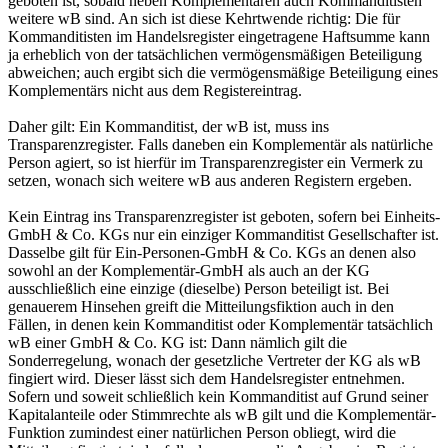
geboten ist, sobald neben Komplementären auch Kommanditisten
weitere wB sind. An sich ist diese Kehrtwende richtig: Die für
Kommanditisten im Handelsregister eingetragene Haftsumme kann
ja erheblich von der tatsächlichen vermögensmäßigen Beteiligung
abweichen; auch ergibt sich die vermögensmäßige Beteiligung eines
Komplementärs nicht aus dem Registereintrag.
Daher gilt: Ein Kommanditist, der wB ist, muss ins
Transparenzregister. Falls daneben ein Komplementär als natürliche
Person agiert, so ist hierfür im Transparenzregister ein Vermerk zu
setzen, wonach sich weitere wB aus anderen Registern ergeben.
Kein Eintrag ins Transparenzregister ist geboten, sofern bei Einheits-
GmbH & Co. KGs nur ein einziger Kommanditist Gesellschafter ist.
Dasselbe gilt für Ein-Personen-GmbH & Co. KGs an denen also
sowohl an der Komplementär-GmbH als auch an der KG
ausschließlich eine einzige (dieselbe) Person beteiligt ist. Bei
genauerem Hinsehen greift die Mitteilungsfiktion auch in den
Fällen, in denen kein Kommanditist oder Komplementär tatsächlich
wB einer GmbH & Co. KG ist: Dann nämlich gilt die
Sonderregelung, wonach der gesetzliche Vertreter der KG als wB
fingiert wird. Dieser lässt sich dem Handelsregister entnehmen.
Sofern und soweit schließlich kein Kommanditist auf Grund seiner
Kapitalanteile oder Stimmrechte als wB gilt und die Komplementär-
Funktion zumindest einer natürlichen Person obliegt, wird die