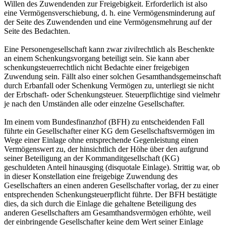
Willen des Zuwendenden zur Freigebigkeit. Erforderlich ist also
eine Vermögensverschiebung, d. h. eine Vermögensminderung auf
der Seite des Zuwendenden und eine Vermögensmehrung auf der
Seite des Bedachten.
Eine Personengesellschaft kann zwar zivilrechtlich als Beschenkte
an einem Schenkungsvorgang beteiligt sein. Sie kann aber
schenkungsteuerrechtlich nicht Bedachte einer freigebigen
Zuwendung sein. Fällt also einer solchen Gesamthandsgemeinschaft
durch Erbanfall oder Schenkung Vermögen zu, unterliegt sie nicht
der Erbschaft- oder Schenkungsteuer. Steuerpflichtige sind vielmehr
je nach den Umständen alle oder einzelne Gesellschafter.
Im einem vom Bundesfinanzhof (BFH) zu entscheidenden Fall
führte ein Gesellschafter einer KG dem Gesellschaftsvermögen im
Wege einer Einlage ohne entsprechende Gegenleistung einen
Vermögenswert zu, der hinsichtlich der Höhe über den aufgrund
seiner Beteiligung an der Kommanditgesellschaft (KG)
geschuldeten Anteil hinausging (disquotale Einlage). Strittig war, ob
in dieser Konstellation eine freigebige Zuwendung des
Gesellschafters an einen anderen Gesellschafter vorlag, der zu einer
entsprechenden Schenkungsteuerpflicht führte. Der BFH bestätigte
dies, da sich durch die Einlage die gehaltene Beteiligung des
anderen Gesellschafters am Gesamthandsvermögen erhöhte, weil
der einbringende Gesellschafter keine dem Wert seiner Einlage