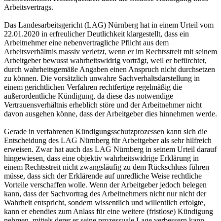
Arbeitsvertrags.
Das Landesarbeitsgericht (LAG) Nürnberg hat in einem Urteil vom
22.01.2020 in erfreulicher Deutlichkeit klargestellt, dass ein
Arbeitnehmer eine nebenvertragliche Pflicht aus dem
Arbeitsverhältnis massiv verletzt, wenn er im Rechtsstreit mit seinem
Arbeitgeber bewusst wahrheitswidrig vorträgt, weil er befürchtet,
durch wahrheitsgemäße Angaben einen Anspruch nicht durchsetzen
zu können. Die vorsätzlich unwahre Sachverhaltsdarstellung in
einem gerichtlichen Verfahren rechtfertige regelmäßig die
außerordentliche Kündigung, da diese das notwendige
Vertrauensverhältnis erheblich störe und der Arbeitnehmer nicht
davon ausgehen könne, dass der Arbeitgeber dies hinnehmen werde.
Gerade in verfahrenen Kündigungsschutzprozessen kann sich die
Entscheidung des LAG Nürnberg für Arbeitgeber als sehr hilfreich
erweisen. Zwar hat auch das LAG Nürnberg in seinem Urteil darauf
hingewiesen, dass eine objektiv wahrheitswidrige Erklärung in
einem Rechtsstreit nicht zwangsläufig zu dem Rückschluss führen
müsse, dass sich der Erklärende auf unredliche Weise rechtliche
Vorteile verschaffen wolle. Wenn der Arbeitgeber jedoch belegen
kann, dass der Sachvortrag des Arbeitnehmers nicht nur nicht der
Wahrheit entspricht, sondern wissentlich und willentlich erfolgte,
kann er ebendies zum Anlass für eine weitere (fristlose) Kündigung
nehmen, mittels derer er seine prozessuale Lage verbessern kann.