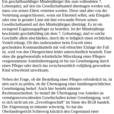
Ein geschäftsunfähiger Minderjähriger (bis zum vollendeten 7.
Lebensjahr), auf den ein Gesellschaftsanteil übertragen werden soll,
muss von seinen Eltern vertreten werden. Diese sind aber von der
Vertretung ausgeschlossen, wenn ein Elternteil selbst, sein Ehegatte
oder eine in gerader Linie mit ihm verwandte Person seinen
Gesellschaftsanteil auf den Minderjährigen überträgt. Es ist ein
zwingend Ergänzungspfleger zu bestellen. Ist der Minderjährige
beschränkt geschäftsfähig (ab dem 7. Geburtstag), darf er solche
Geschäfte allein abschließen, durch die er lediglich einen rechtlichen
Vorteil erlangt. Ob dies insbesondere beim Erwerb eines
geschenkten Kommanditanteils mit voll erbrachter Einlage der Fall
ist, wird von den Obergerichten leider unterschiedlich beurteilt. Eine
ohne die gegebenenfalls erforderliche Mitwirkung eines Pflegers
vorgenommene Anteilsübertragung ist bis zur Genehmigung durch
einen Pfleger oder durch das zwischenzeitlich volljährig gewordene
Kind schwebend unwirksam.
Neben der Frage, ob die Bestellung eines Pflegers erforderlich ist, ist
stets auch zu prüfen, ob die Übertragung einer familiengerichtlichen
Genehmigung bedarf. Auch hier besteht mitunter
Rechtsunsicherheit. So bedarf die Übertragung von Anteilen an
vermögensverwaltenden Gesellschaften keiner Genehmigung, weil
es sich nicht um ein „Erwerbsgeschäft“ im Sinne des BGB handelt.
Die Abgrenzung ist mitunter schwierig. So hat das
Oberlandesgericht Schleswig kürzlich den Gegenstand einer