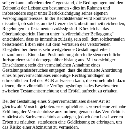
soll; er kann außerdem den Gegenstand, die Bedingungen und den
Zeitpunkt der Leistungen bestimmen - dies im Rahmen und
insbesondere sogar unter Berücksichtigung seines eigenen
Versorgungsinteresses. In der Rechtsliteratur wird kontroverses
diskutiert, ob solche, an die Grenze der Unbestimmtheit reichenden,
Regelungen in Testamenten zulässig sind. Kürzlich hat das
Oberlandesgericht Hamm unter "zivilrechtlicher Beflaggung"
entschieden, dass es immerhin zulässig sein soll, dem solchermaßen
belastenden Erben eine auf dem Vertrauen des verstorbenen
Ehegatten beruhende, sehr weitgehende Gestaltungsfreiheit
einzuräumen. Eine klare Positionierung durch die steuerrechtliche
Jurisprudenz steht demgegenüber bislang aus. Mit vorsichtiger
Einschätzung steht der vermeintlichen Annahme eines
Gestaltungsmissbrauches entgegen, dass die skizzierte Anordnung
eines Supervermächtnisses eindeutige Rechtsgrundlagen im
erbrechtlichen Teil des BGB aufweisen kann, die vornehmlich dazu
dienen, die zivilrechtliche Verfügungsbefugnis des Beschwerten
zwischen Testamentserrichtung und Erbfall aufrecht zu erhalten.
Bei der Gestaltung eines Supervermächtnisses dieser Art ist
gleichwohl Vorsicht geboten: es empfiehlt sich, vorerst eine zeitnahe
Erfüllung der Vermächtnisse anzuordnen; genauso das Vermächtnis
zunächst als Sachvermächtnis anzulegen, jedoch dem beschwerten
Erben zu erlauben, stattdessen eine Geldleistung zu erbringen, um
das Risiko einer Abzinsung zu vermeiden.