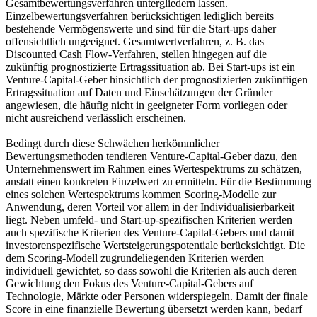
Gesamtbewertungsverfahren untergliedern lassen.
Einzelbewertungsverfahren berücksichtigen lediglich bereits
bestehende Vermögenswerte und sind für die Start-ups daher
offensichtlich ungeeignet. Gesamtwertverfahren, z. B. das
Discounted Cash Flow-Verfahren, stellen hingegen auf die
zukünftig prognostizierte Ertragssituation ab. Bei Start-ups ist ein
Venture-Capital-Geber hinsichtlich der prognostizierten zukünftigen
Ertragssituation auf Daten und Einschätzungen der Gründer
angewiesen, die häufig nicht in geeigneter Form vorliegen oder
nicht ausreichend verlässlich erscheinen.
Bedingt durch diese Schwächen herkömmlicher
Bewertungsmethoden tendieren Venture-Capital-Geber dazu, den
Unternehmenswert im Rahmen eines Wertespektrums zu schätzen,
anstatt einen konkreten Einzelwert zu ermitteln. Für die Bestimmung
eines solchen Wertespektrums kommen Scoring-Modelle zur
Anwendung, deren Vorteil vor allem in der Individualisierbarkeit
liegt. Neben umfeld- und Start-up-spezifischen Kriterien werden
auch spezifische Kriterien des Venture-Capital-Gebers und damit
investorenspezifische Wertsteigerungspotentiale berücksichtigt. Die
dem Scoring-Modell zugrundeliegenden Kriterien werden
individuell gewichtet, so dass sowohl die Kriterien als auch deren
Gewichtung den Fokus des Venture-Capital-Gebers auf
Technologie, Märkte oder Personen widerspiegeln. Damit der finale
Score in eine finanzielle Bewertung übersetzt werden kann, bedarf