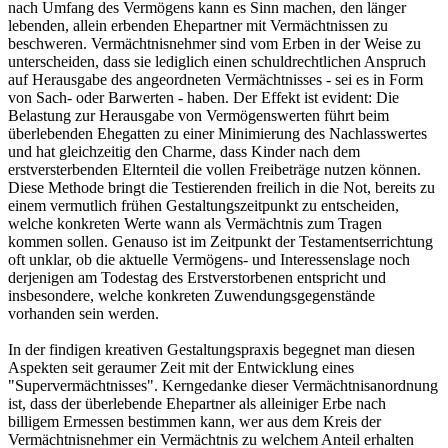
nach Umfang des Vermögens kann es Sinn machen, den länger
lebenden, allein erbenden Ehepartner mit Vermächtnissen zu
beschweren. Vermächtnisnehmer sind vom Erben in der Weise zu
unterscheiden, dass sie lediglich einen schuldrechtlichen Anspruch
auf Herausgabe des angeordneten Vermächtnisses - sei es in Form
von Sach- oder Barwerten - haben. Der Effekt ist evident: Die
Belastung zur Herausgabe von Vermögenswerten führt beim
überlebenden Ehegatten zu einer Minimierung des Nachlasswertes
und hat gleichzeitig den Charme, dass Kinder nach dem
erstversterbenden Elternteil die vollen Freibeträge nutzen können.
Diese Methode bringt die Testierenden freilich in die Not, bereits zu
einem vermutlich frühen Gestaltungszeitpunkt zu entscheiden,
welche konkreten Werte wann als Vermächtnis zum Tragen
kommen sollen. Genauso ist im Zeitpunkt der Testamentserrichtung
oft unklar, ob die aktuelle Vermögens- und Interessenslage noch
derjenigen am Todestag des Erstverstorbenen entspricht und
insbesondere, welche konkreten Zuwendungsgegenstände
vorhanden sein werden.
In der findigen kreativen Gestaltungspraxis begegnet man diesen
Aspekten seit geraumer Zeit mit der Entwicklung eines
"Supervermächtnisses". Kerngedanke dieser Vermächtnisanordnung
ist, dass der überlebende Ehepartner als alleiniger Erbe nach
billigem Ermessen bestimmen kann, wer aus dem Kreis der
Vermächtnisnehmer ein Vermächtnis zu welchem Anteil erhalten