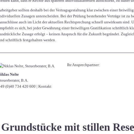
erden kann, dass er Rechte aus späteren Individualabreden ausschließt, ist daher 
rbeitgeber sollten deshalb bei der Vertragsgestaltung klar zwischen einer freiwil
ndividuellen Zusagen unterscheiden. Bei der Prüfung bestehender Verträge ist zu be
usschlüsse auch im Licht der aktuellen Rechtsprechung schnell unwirksam sind.
mpfiehlt es sich, bei jeder Gewährung einer freiwilligen Gratifikation schriftlich k
usdrückliche Zusage erfolgt – keinen Anspruch für die Zukunft begründet. Zugleich
nd schriftlich festgehalten werden.
Ihr Ansprechpartner:
iklas Nolte
teuerberater, B.A.
49 (0)40 734 420 600
|
Kontakt
Grundstücke mit stillen Res