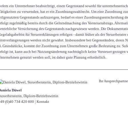
ofern ein Unternehmer beabsichtigt, einen Gegenstand sowohl für unternehmerisch
ätigkeiten zu verwenden, hat er ein Zuordnungswahlrecht. Um eine Zuordnung zu
eilgenutzten Gegenstands aufzuzeigen, bedarf es einer Zuordnungsentscheidung 
rfolgt regelmäßig bereits durch die Geltendmachung des Vorsteuerabzugs. Alternat
etriebliche Versicherung des Gegenstands nachgewiesen werden. Die Dokumentatio
egelabgabefrist für Steuererklärungen erfolgen - damit früher als der Steuerberate
ristverlängerungen werden nicht gewährt. Insbesondere bei Gegenständen, deren Nu
B. Grundstücke, kommt der Zuordnung zum Unternehmen große Bedeutung zu. So
rfolgt ist, kann auch bei Nutzungsänderung nachträglich keine Vorsteuer gezogen 
nternehmen genutzt werden soll, ist daher gute Planung erforderlich.
Ihr Ansprechpartne
Daniela Düwel
teuerberaterin, Diplom-Betriebswirtin
49 (0)40 734 420 600
|
Kontakt