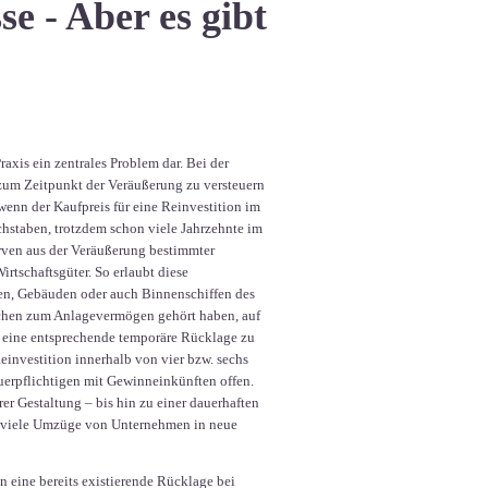
e - Aber es gibt
axis ein zentrales Problem dar. Bei der
zum Zeitpunkt der Veräußerung zu versteuern
 wenn der Kaufpreis für eine Reinvestition im
hstaben, trotzdem schon viele Jahrzehnte im
rven aus der Veräußerung bestimmter
rtschaftsgüter. So erlaubt diese
en, Gebäuden oder auch Binnenschiffen des
ochen zum Anlagevermögen gehört haben, auf
er eine entsprechende temporäre Rücklage zu
Reinvestition innerhalb von vier bzw. sechs
euerpflichtigen mit Gewinneinkünften offen.
rer Gestaltung – bis hin zu einer dauerhaften
ie viele Umzüge von Unternehmen in neue
eine bereits existierende Rücklage bei