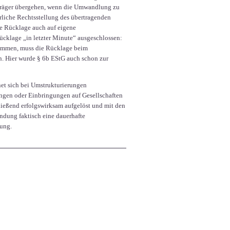
träger übergehen, wenn die Umwandlung zu
rliche Rechtsstellung des übertragenden
die Rücklage auch auf eigene
ücklage „in letzter Minute“ ausgeschlossen:
usammen, muss die Rücklage beim
n. Hier wurde § 6b EStG auch schon zur
et sich bei Umstrukturierungen
gen oder Einbringungen auf Gesellschaften
ließend erfolgswirksam aufgelöst und mit den
undung faktisch eine dauerhafte
rung.