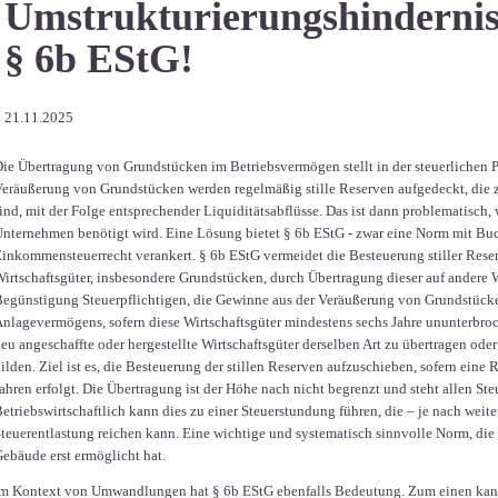
Umstrukturierungshinderniss
§ 6b EStG!
21.11.2025
ie Übertragung von Grundstücken im Betriebsvermögen stellt in der steuerlichen Pr
eräußerung von Grundstücken werden regelmäßig stille Reserven aufgedeckt, die 
ind, mit der Folge entsprechender Liquiditätsabflüsse. Das ist dann problematisch,
nternehmen benötigt wird. Eine Lösung bietet § 6b EStG - zwar eine Norm mit Buc
inkommensteuerrecht verankert. § 6b EStG vermeidet die Besteuerung stiller Rese
irtschaftsgüter, insbesondere Grundstücken, durch Übertragung dieser auf andere Wi
egünstigung Steuerpflichtigen, die Gewinne aus der Veräußerung von Grundstück
nlagevermögens, sofern diese Wirtschaftsgüter mindestens sechs Jahre ununterbr
eu angeschaffte oder hergestellte Wirtschaftsgüter derselben Art zu übertragen od
ilden. Ziel ist es, die Besteuerung der stillen Reserven aufzuschieben, sofern eine 
ahren erfolgt. Die Übertragung ist der Höhe nach nicht begrenzt und steht allen St
etriebswirtschaftlich kann dies zu einer Steuerstundung führen, die – je nach weite
teuerentlastung reichen kann. Eine wichtige und systematisch sinnvolle Norm, d
ebäude erst ermöglicht hat.
m Kontext von Umwandlungen hat § 6b EStG ebenfalls Bedeutung. Zum einen kann 