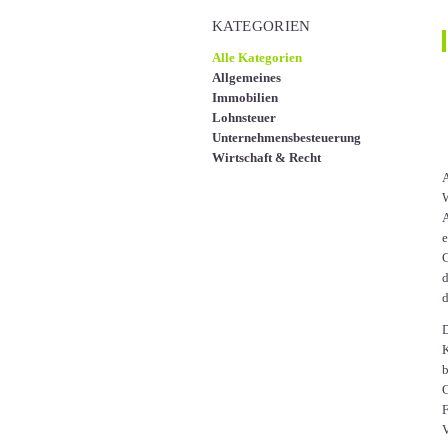
KATEGORIEN
Alle Kategorien
Allgemeines
Immobilien
Lohnsteuer
Unternehmensbesteuerung
Wirtschaft & Recht
A
W
A
e
G
d
d
D
K
b
G
F
V