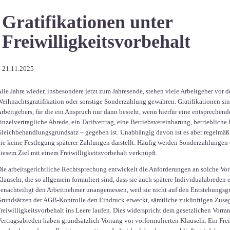
Gratifikationen unter
Freiwilligkeitsvorbehalt
21.11.2025
lle Jahre wieder, insbesondere jetzt zum Jahresende, stehen viele Arbeitgeber vor d
eihnachtsgratifikation oder sonstige Sonderzahlung gewähren. Gratifikationen sin
rbeitgebers, für die ein Anspruch nur dann besteht, wenn hierfür eine entsprechen
inzelvertragliche Abrede, ein Tarifvertrag, eine Betriebsvereinbarung, betriebliche
leichbehandlungsgrundsatz – gegeben ist. Unabhängig davon ist es aber regelmäßig
ie keine Festlegung späterer Zahlungen darstellt. Häufig werden Sonderzahlungen 
iesem Ziel mit einem Freiwilligkeitsvorbehalt verknüpft.
ie arbeitsgerichtliche Rechtsprechung entwickelt die Anforderungen an solche Vorbe
lauseln, die so allgemein formuliert sind, dass sie auch spätere Individualabreden
enachteiligt den Arbeitnehmer unangemessen, weil sie nicht auf den Entstehungsg
rundsätzen der AGB-Kontrolle den Eindruck erweckt, sämtliche zukünftigen Zusa
reiwilligkeitsvorbehalt ins Leere laufen. Dies widerspricht dem gesetzlichen Vorra
ertragsabreden haben grundsätzlich Vorrang vor vorformulierten Klauseln. Ein Frei