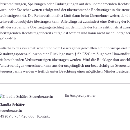
erschmelzungen, Spaltungen oder Einbringungen auf den übernehmenden Rechts
uch- oder Zwischenwerten erfolgt und der übernehmende Rechtsträger in die steue
echtsträgers tritt. Die Reinvestitionsfrist läuft dann beim Übernehmer weiter, der 
einvestitionsobjekte übertragen kann. Allerdings ist zumindest eine Rettung der R
ällt der steuerliche Übertragungsstichtag mit dem Ende der Reinvestitionsfrist z
bertragenden Rechtsträger bereits aufgelöst werden und kann nicht mehr übergehe
tolperfalle.
ußerhalb des systematischen und vom Gesetzgeber gewollten Grundprinzips eröffn
estaltungspotenzial, wenn eine Rücklage nach § 6b EStG im Zuge von Umwandlun
it bestehenden Verlustvorträgen übertragen werden. Wird die Rücklage dort ansch
erlustvorträgen verrechnet, kann aus der ursprünglich nur beabsichtigten Steuerst
teuerersparnis werden – freilich unter Beachtung einer möglichen Mindestbesteue
Ihr Ansprechpartner:
Claudia Schäfer
teuerberaterin
49 (0)40 734 420 600
|
Kontakt