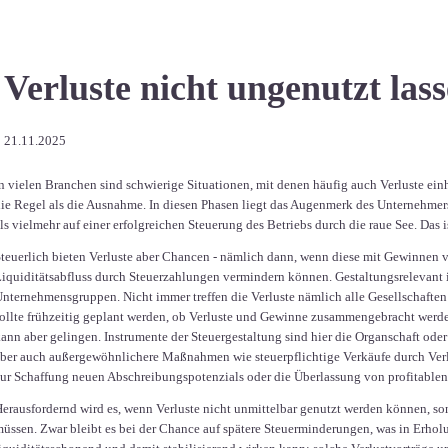
Verluste nicht ungenutzt las
21.11.2025
n vielen Branchen sind schwierige Situationen, mit denen häufig auch Verluste einh
ie Regel als die Ausnahme. In diesen Phasen liegt das Augenmerk des Unternehmer
ls vielmehr auf einer erfolgreichen Steuerung des Betriebs durch die raue See. Das is
teuerlich bieten Verluste aber Chancen - nämlich dann, wenn diese mit Gewinnen 
iquiditätsabfluss durch Steuerzahlungen vermindern können. Gestaltungsrelevant ist
nternehmensgruppen. Nicht immer treffen die Verluste nämlich alle Gesellschaften
ollte frühzeitig geplant werden, ob Verluste und Gewinne zusammengebracht werden
ann aber gelingen. Instrumente der Steuergestaltung sind hier die Organschaft od
ber auch außergewöhnlichere Maßnahmen wie steuerpflichtige Verkäufe durch Verl
ur Schaffung neuen Abschreibungspotenzials oder die Überlassung von profitablen 
erausfordernd wird es, wenn Verluste nicht unmittelbar genutzt werden können, s
üssen. Zwar bleibt es bei der Chance auf spätere Steuerminderungen, was in Erhol