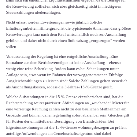
kann sich ein erheblicher Liquiditätsnachteil ergeben, da die Beträge für
die Renovierung abfließen, sich aber gleichzeitig nicht in niedrigeren
Steuerzahlungen niederschlagen.
Nicht erfasst werden Erweiterungen sowie jährlich übliche
Erhaltungsarbeiten. Hintergrund ist die typisierende Annahme, dass größere
Renovierungen kurz nach dem Kauf wirtschaftlich noch zur Anschaffung
gehören und daher nicht durch einen Sofortabzug „vorgezogen“ werden
sollen.
Voraussetzung der Regelung ist eine entgeltliche Anschaffung. Eine
Entnahme aus dem Betriebsvermögen ist keine Anschaffung – ebenso
wenig eine reine Schenkung. Anders kann es bei Schenkungen unter
Auflage sein, etwa wenn im Rahmen der vorweggenommenen Erbfolge
Ausgleichszahlungen zu leisten sind: Solche Zahlungen gelten steuerlich
als Anschaffungskosten, sodass die 3-Jahres-/15-%-Grenze greift.
Welche Aufwendungen in die 15-%-Grenze einzubeziehen sind, hat die
Rechtsprechung weiter präzisiert: Abfindungen an „weichende“ Mieter für
eine vorzeitige Räumung zählen nicht zu den baulichen Maßnahmen am
Gebäude und können daher regelmäßig sofort abziehbar sein. Gleiches gilt
für Kosten der unmittelbaren Beseitigung von Brandschäden. Bei
Eigentumswohnungen ist die 15-%-Grenze wohnungsbezogen zu prüfen;
anteilige Aufwendungen am Gemeinschaftseigentum sind dabei