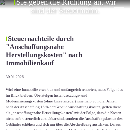
Sie geben die Richtung an, wir
ÜBER UNS
sind der Steuermann.
KARRIERE
KONTAKT
Steuernachteile durch
"Anschaffungsnahe
EN
Herstellungskosten" nach
Immobilienkauf
30.01.2026
Wird eine Immobilie erworben und umfangreich renoviert, muss Folgendes
im Blick bleiben: Übersteigen Instandsetzungs- und
Modernisierungskosten (ohne Umsatzsteuer) innerhalb von drei Jahren
nach der Anschaffung 15 % der Gebäudeanschaffungskosten, gelten diese
als „anschaffungsnahe Herstellungskosten" mit der Folge, dass die Kosten
nicht sofort steuerlich abziehbar sind, sondern die Anschaffungskosten des
Gebäudes erhöhen und sich nur über die Abschreibung auswirken. Daraus