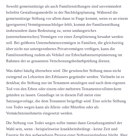
Sowohl gemeinnützige als auch Familienstiftungen sind unvermindert
beliebte Gestaltungsmodelle in der Nachfolgeplanung. Während die
gemeinnützige Stiftung vor allem dann in Frage kommt, wenn es an einem
(geeigneten) Vermögensnachfolger fehlt, kommt der Familienstiftung
insbesondere dann Bedeutung zu, wenn umfangreiches
(unternehmerisches) Vermögen vor einer Zersplitterung bewahrt werden
soll. Bei größeren Unternehmensvermögen in Familien, die gleichzeitig
über nicht nur untergeordnetes Privatvermögen verfügen, kann die
Familienstiftung zudem als Vehikel zur Erbschaftsteueroptimierung im
Rahmen der so genannten Verschonungsbedarfsprüfung dienen.
Was dabei häufig übersehen wird: Die gewünschte Stiftung muss nicht
zwingend zu Lebzeiten des Erblassers gegründet werden. Vielmehr ist es
denkbar, die Stiftung nur im Testament anzulegen und nach dem eigenen
Tod von den Erben oder einem oder mehreren Testamentsvollstreckern
gründen zu lassen. Grundlage ist in diesem Fall meist eine
Satzungsvorlage, die dem Testament beigefügt wird. Eine solche Stiftung
von Todes wegen kann als Allein- oder Miterbin oder als
Vermächtnisnehmerin eingesetzt werden.
Die Stiftung von Todes wegen sollte immer dann Gestaltungsmittel der
Wahl sein, wenn - beispielsweise krankheitsbedingt - keine Zeit und
Energie für den aufwendigen Prozess einer Stiftungsgründung bleibt. Aber