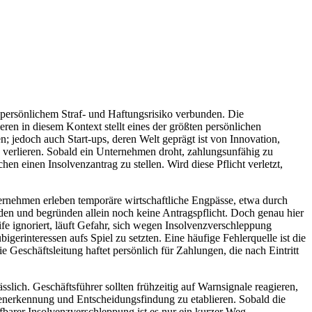
it persönlichem Straf- und Haftungsrisiko verbunden. Die
eren in diesem Kontext stellt eines der größten persönlichen
n; jedoch auch Start-ups, deren Welt geprägt ist von Innovation,
 verlieren. Sobald ein Unternehmen droht, zahlungsunfähig zu
en einen Insolvenzantrag zu stellen. Wird diese Pflicht verletzt,
nternehmen erleben temporäre wirtschaftliche Engpässe, etwa durch
n und begründen allein noch keine Antragspflicht. Doch genau hier
fe ignoriert, läuft Gefahr, sich wegen Insolvenzverschleppung
bigerinteressen aufs Spiel zu setzten. Eine häufige Fehlerquelle ist die
 Geschäftsleitung haftet persönlich für Zahlungen, die nach Eintritt
ich. Geschäftsführer sollten frühzeitig auf Warnsignale reagieren,
senerkennung und Entscheidungsfindung zu etablieren. Sobald die
fbarer Insolvenzverschleppung ist es nur ein kurzer Weg.