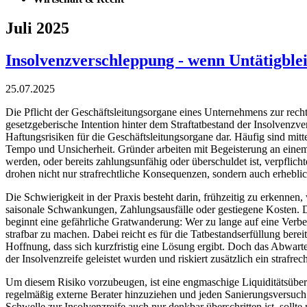
Juli 2025
Insolvenzverschleppung - wenn Untätigblei
25.07.2025
Die Pflicht der Geschäftsleitungsorgane eines Unternehmens zur rechtz
gesetzgeberische Intention hinter dem Straftatbestand der Insolvenzve
Haftungsrisiken für die Geschäftsleitungsorgane dar. Häufig sind mitt
Tempo und Unsicherheit. Gründer arbeiten mit Begeisterung an einem
werden, oder bereits zahlungsunfähig oder überschuldet ist, verpflicht
drohen nicht nur strafrechtliche Konsequenzen, sondern auch erheblich
Die Schwierigkeit in der Praxis besteht darin, frühzeitig zu erkenne
saisonale Schwankungen, Zahlungsausfälle oder gestiegene Kosten. 
beginnt eine gefährliche Gratwanderung: Wer zu lange auf eine Verbes
strafbar zu machen. Dabei reicht es für die Tatbestandserfüllung bereit
Hoffnung, dass sich kurzfristig eine Lösung ergibt. Doch das Abwarten
der Insolvenzreife geleistet wurden und riskiert zusätzlich ein strafrec
Um diesem Risiko vorzubeugen, ist eine engmaschige Liquiditätsüberw
regelmäßig externe Berater hinzuziehen und jeden Sanierungsversuch
Schwelle zur Insolvenzreife auch nur denkbar überschritten ist, soll