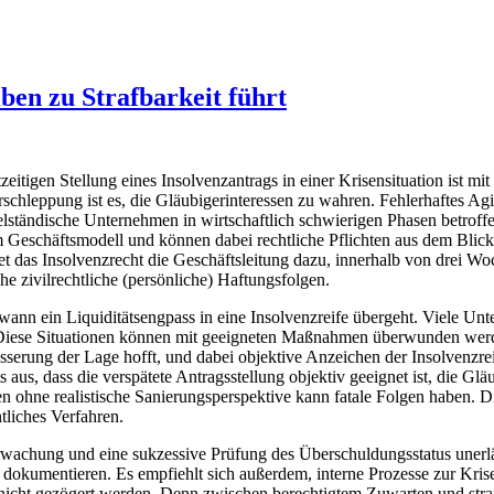
ben zu Strafbarkeit führt
eitigen Stellung eines Insolvenzantrags in einer Krisensituation ist m
rschleppung ist es, die Gläubigerinteressen zu wahren. Fehlerhaftes Agi
elständische Unternehmen in wirtschaftlich schwierigen Phasen betroffe
 Geschäftsmodell und können dabei rechtliche Pflichten aus dem Blick
et das Insolvenzrecht die Geschäftsleitung dazu, innerhalb von drei Woch
e zivilrechtliche (persönliche) Haftungsfolgen.
n, wann ein Liquiditätsengpass in eine Insolvenzreife übergeht. Viele U
Diese Situationen können mit geeigneten Maßnahmen überwunden werde
serung der Lage hofft, und dabei objektive Anzeichen der Insolvenzrei
s aus, dass die verspätete Antragsstellung objektiv geeignet ist, die Gläu
 ohne realistische Sanierungsperspektive kann fatale Folgen haben. Die
htliches Verfahren.
achung und eine sukzessive Prüfung des Überschuldungsstatus unerlässl
 dokumentieren. Es empfiehlt sich außerdem, interne Prozesse zur Kri
te nicht gezögert werden. Denn zwischen berechtigtem Zuwarten und stra