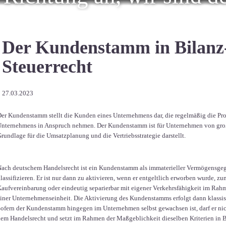
Der Kundenstamm in Bilanz
Steuerrecht
27.03.2023
er Kundenstamm stellt die Kunden eines Unternehmens dar, die regelmäßig die Pro
nternehmens in Anspruch nehmen. Der Kundenstamm ist für Unternehmen von große
rundlage für die Umsatzplanung und die Vertriebsstrategie darstellt.
ach deutschem Handelsrecht ist ein Kundenstamm als immaterieller Vermögensge
lassifizieren. Er ist nur dann zu aktivieren, wenn er entgeltlich erworben wurde, z
aufvereinbarung oder eindeutig separierbar mit eigener Verkehrsfähigkeit im Rah
iner Unternehmenseinheit. Die Aktivierung des Kundenstamms erfolgt dann klassis
ofern der Kundenstamm hingegen im Unternehmen selbst gewachsen ist, darf er nich
em Handelsrecht und setzt im Rahmen der Maßgeblichkeit dieselben Kriterien in Be