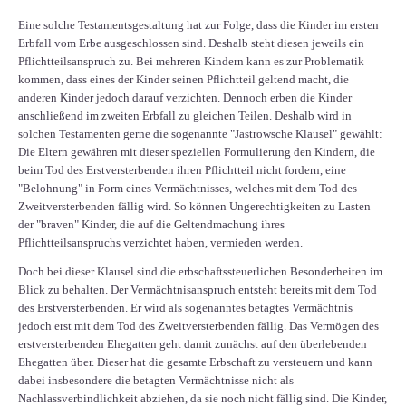
Eine solche Testamentsgestaltung hat zur Folge, dass die Kinder im ersten
Erbfall vom Erbe ausgeschlossen sind. Deshalb steht diesen jeweils ein
Pflichtteilsanspruch zu. Bei mehreren Kindern kann es zur Problematik
kommen, dass eines der Kinder seinen Pflichtteil geltend macht, die
anderen Kinder jedoch darauf verzichten. Dennoch erben die Kinder
anschließend im zweiten Erbfall zu gleichen Teilen. Deshalb wird in
solchen Testamenten gerne die sogenannte "Jastrowsche Klausel" gewählt:
Die Eltern gewähren mit dieser speziellen Formulierung den Kindern, die
beim Tod des Erstversterbenden ihren Pflichtteil nicht fordern, eine
"Belohnung" in Form eines Vermächtnisses, welches mit dem Tod des
Zweitversterbenden fällig wird. So können Ungerechtigkeiten zu Lasten
der "braven" Kinder, die auf die Geltendmachung ihres
Pflichtteilsanspruchs verzichtet haben, vermieden werden.
Doch bei dieser Klausel sind die erbschaftssteuerlichen Besonderheiten im
Blick zu behalten. Der Vermächtnisanspruch entsteht bereits mit dem Tod
des Erstversterbenden. Er wird als sogenanntes betagtes Vermächtnis
jedoch erst mit dem Tod des Zweitversterbenden fällig. Das Vermögen des
erstversterbenden Ehegatten geht damit zunächst auf den überlebenden
Ehegatten über. Dieser hat die gesamte Erbschaft zu versteuern und kann
dabei insbesondere die betagten Vermächtnisse nicht als
Nachlassverbindlichkeit abziehen, da sie noch nicht fällig sind. Die Kinder,