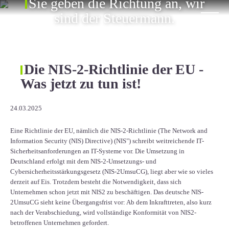
Sie geben die Richtung an, wir
ÜBER UNS
sind der Steuermann.
KARRIERE
KONTAKT
Die NIS-2-Richtlinie der EU -
Was jetzt zu tun ist!
EN
24.03.2025
Eine Richtlinie der EU, nämlich die NIS-2-Richtlinie (The Network and
Information Security (NIS) Directive) (NIS") schreibt weitreichende IT-
Sicherheitsanforderungen an IT-Systeme vor. Die Umsetzung in
Deutschland erfolgt mit dem NIS-2-Umsetzungs- und
Cybersicherheitsstärkungsgesetz (NIS-2UmsuCG), liegt aber wie so vieles
derzeit auf Eis. Trotzdem besteht die Notwendigkeit, dass sich
Unternehmen schon jetzt mit NIS2 zu beschäftigen. Das deutsche NIS-
2UmsuCG sieht keine Übergangsfrist vor: Ab dem Inkrafttreten, also kurz
nach der Verabschiedung, wird vollständige Konformität von NIS2-
betroffenen Unternehmen gefordert.