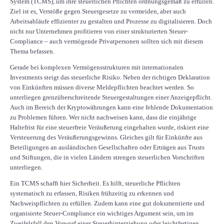
System (TCMS), um ihre steuerlichen Pflichten ordnungsgemäß zu erfüllen.
Ziel ist es, Verstöße gegen Steuergesetze zu vermeiden, aber auch
Arbeitsabläufe effizienter zu gestalten und Prozesse zu digitalisieren. Doch
nicht nur Unternehmen profitieren von einer strukturierten Steuer-
Compliance – auch vermögende Privatpersonen sollten sich mit diesem
Thema befassen.
Gerade bei komplexen Vermögensstrukturen mit internationalen
Investments steigt das steuerliche Risiko. Neben der richtigen Deklaration
von Einkünften müssen diverse Meldepflichten beachtet werden. So
unterliegen grenzüberschreitende Steuergestaltungen einer Anzeigepflicht.
Auch im Bereich der Kryptowährungen kann eine fehlende Dokumentation
zu Problemen führen. Wer nicht nachweisen kann, dass die einjährige
Haltefrist für eine steuerfreie Veräußerung eingehalten wurde, riskiert eine
Versteuerung des Veräußerungsgewinns. Gleiches gilt für Einkünfte aus
Beteiligungen an ausländischen Gesellschaften oder Erträgen aus Trusts
und Stiftungen, die in vielen Ländern strengen steuerlichen Vorschriften
unterliegen.
Ein TCMS schafft hier Sicherheit. Es hilft, steuerliche Pflichten
systematisch zu erfassen, Risiken frühzeitig zu erkennen und
Nachweispflichten zu erfüllen. Zudem kann eine gut dokumentierte und
organisierte Steuer-Compliance ein wichtiges Argument sein, um im
Zweifelsfall den Vorwurf einer Steuerhinterziehung oder leichtfertigen