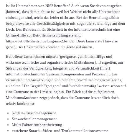
Ist Ihr Unternehmen von NIS2 betroffen? Auch wenn Sie davon ausgehen
(können), dass dem nicht so ist, weil bei Weitem nicht alle Unternehmen
einbezogen sind, reicht das leider nicht aus. Bei der Beurteilung zählen
beispielsweise alle Geschäftstätigkeiten mit, sogar die Solaranlage auf dem
Dach. Das Bundesamt für Sicherheit in der Informationstechnik hat eine
Online-Hilfe zur Betroffenheitsprüfung erstellt:
https://betroffenheitspruefung-nis-2.bsi.de/
. Diese kann erste Hinweise
geben. Bei Unklarheiten kommen Sie gerne auf uns zu.
Betroffene Unternehmen müssen "geeignete, verhältnismäßige und
wirksame technische und organisatorische Maßnahmen […] ergreifen, um
Störungen der Verfügbarkeit, Integrität und Vertraulichkeit [ihrer]
informationstechnischen Systeme, Komponenten und Prozesse […] zu
vermeiden und Auswirkungen von Sicherheitsvorfällen möglichst gering
zu halten." Die Begriffe "geeignet" und "verhältnismäßig" weisen schon auf
eine Grauzone in der Umsetzung hin. Ein Blick auf die aufgelisteten
Mindestmaßnahmen zeigt jedoch, dass die Grauzone letztendlich doch
relativ konkret ist:
Notfall-/Krisenmanagement
Schwachstellenmanagement
Multi-Faktor-Authentifizierung
gesicherte Sprach-, Video- und Textkommunikationssysteme