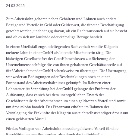
24.03.2025
Zum Arbeitslohn gehören neben Gehältern und Löhnen auch andere
Bezüge und Vorteile in Geld oder Geldeswert, die für eine Beschäftigung
gewährt werden, unabhängig davon, ob ein Rechtsanspruch auf sie besteht
und ob es sich um laufende oder einmalige Bezüge handelt.
In einem Urteilsfall zugrundeliegenden Sachverhalt war die Klägerin
mehrere Jahre in einer GmbH als leitende Mitarbeiterin tätig. Die
bisherigen Gesellschafter der GmbH beschlossen zur Sicherung der
Unternehmensnachfolge die von ihnen gehaltenen Geschäftsanteile auf
fünf Arbeitnehmer der GmbH schenkweise zu übertragen. Die Übertragung
war weder an Bedingungen oder Beschränkungen noch an einen
Fortbestand des Arbeitsverhältnisses geknüpft. Im Rahmen einer
Lohnsteuer-Außenprüfung bei der GmbH gelangte der Prüfer zu der
Auffassung, dass es sich bei dem unentgeltlichen Erwerb der
Geschäftsanteile der Arbeitnehmer um einen geldwerten Vorteil und somit
um Arbeitslohn handelt. Das Finanzamt erhöhte im Rahmen der
Veranlagung die Einkünfte der Klägerin aus nichtselbstständiger Arbeit um
einen geldwerten Vorteil.
Für das Vorliegen von Arbeitslohn muss der geldwerte Vorteil für eine
Beschäftigung gewährt werden, also durch das individuelle