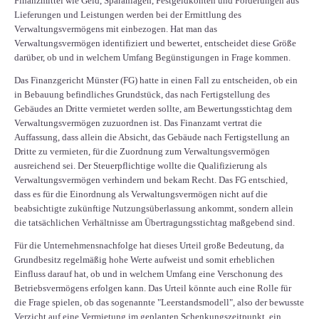
Finanzmittel wie Geld, Sparanlagen, Festgeldkonten und Forderungen aus
Lieferungen und Leistungen werden bei der Ermittlung des
Verwaltungsvermögens mit einbezogen. Hat man das
Verwaltungsvermögen identifiziert und bewertet, entscheidet diese Größe
darüber, ob und in welchem Umfang Begünstigungen in Frage kommen.
Das Finanzgericht Münster (FG) hatte in einen Fall zu entscheiden, ob ein
in Bebauung befindliches Grundstück, das nach Fertigstellung des
Gebäudes an Dritte vermietet werden sollte, am Bewertungsstichtag dem
Verwaltungsvermögen zuzuordnen ist. Das Finanzamt vertrat die
Auffassung, dass allein die Absicht, das Gebäude nach Fertigstellung an
Dritte zu vermieten, für die Zuordnung zum Verwaltungsvermögen
ausreichend sei. Der Steuerpflichtige wollte die Qualifizierung als
Verwaltungsvermögen verhindern und bekam Recht. Das FG entschied,
dass es für die Einordnung als Verwaltungsvermögen nicht auf die
beabsichtigte zukünftige Nutzungsüberlassung ankommt, sondern allein
die tatsächlichen Verhältnisse am Übertragungsstichtag maßgebend sind.
Für die Unternehmensnachfolge hat dieses Urteil große Bedeutung, da
Grundbesitz regelmäßig hohe Werte aufweist und somit erheblichen
Einfluss darauf hat, ob und in welchem Umfang eine Verschonung des
Betriebsvermögens erfolgen kann. Das Urteil könnte auch eine Rolle für
die Frage spielen, ob das sogenannte "Leerstandsmodell", also der bewusste
Verzicht auf eine Vermietung im geplanten Schenkungszeitpunkt, ein