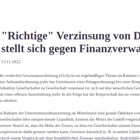
"Richtige" Verzinsung von 
stellt sich gegen Finanzverw
13.11.2022
ie verdeckte Gewinnausschüttung (vGA) ist ein regelmäßiges Thema im Rahmen vo
ine Aufwandserfassung (oder das Unterlassen einer Ertragserfassung) bei einer Körp
erhältnis Gesellschafter zu Gesellschaft veranlasst ist, sich auf den steuerliche
it einer offenen Ausschüttung steht. In der Folge hat die Körperschaft das zu ve
u erhöhen.
m Rahmen der Unternehmensfinanzierung im Mittelstand sind gerade Darlehen von G
esellschafter über entsprechende Liquidität, können die Mittel der GmbH vergleich
eiterer Vorteil ist, dass die Höhe des Zinses, zu dem ein Gesellschafter seinem Un
eispielsweise dafür genutzt werden kann, Gewinne künstlich (z. B. in andere Länder
edoch einem Vergleich mit dem fremdüblichen Zinssatz standzuhalten. Andernfalls