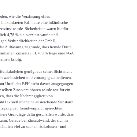
eden, wie die Verzinsung eines
 Im konkreten Fall hatte eine inländische
erzinst wurde. Sicherheiten waren hierfür
lich 4,78 % p.a. verzinst wurde und
tigen Verbindlichkeiten der GmbH,
ie Auffassung zugrunde, dass fremde Dritte
inbarten Zinssatz i. H. v. 8 % liege eine vGA
einen Erfolg.
 Bankdarlehen genügt aus seiner Sicht nicht
 war besichert und vorrangig zu bedienen.
laut Urteil des BFH nicht davon ausgegangen
enselben Zins vereinbaren würde wie für ein
en, dass die Nachrangigkeit von
GmbH aktuell über eine ausreichende Substanz
chtsgang den fremdvergleichsgerechten
ichere Grundlage dafür geschaffen wurde, dass
ann. Gerade bei Zinsaufwand, der sich in
ämlich viel zu sehr an risikolosen - und