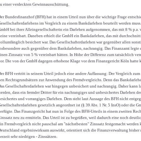
u einer verdeckten Gewinnausschüttung.
er Bundesfinanzhof (BFH) hat in einem Urteil nun über die wichtige Frage entschi
esellschafterdarlehens im Vergleich zu einem Bankdarlehen beurteilt werden muss.
mbH bei ihrer Alleingesellschafterin ein Darlehen aufgenommen, das mit 8 % p.a. v
eine vereinbart. Daneben erhielt die GmbH ein Bankdarlehen, das mit durchschnitt
ollumfänglich besichert war. Das Gesellschafterdarlehen war gegenüber allen sons
nsbesondere auch gegenüber dem Bankdarlehen, nachrangig. Das Finanzamt legte d
inen Zinssatz von 5 % vereinbart hätten. In Höhe der Differenz zum tatsächlich vere
or. Die von der GmbH dagegen erhobene Klage vor dem Finanzgericht Köln hatte k
er BFH vertritt in seinem Urteil jedoch eine andere Auffassung: Der Vergleich zum
en Rechtsgrundsätzen zur Anwendung des Fremdvergleichs. Denn das Bankdarlehen
as Gesellschafterdarlehen war hingegen unbesichert und nachrangig. Daher kann 
erden, dass ein fremder Dritter für ein nachrangiges und unbesichertes Darlehen d
esichertes und vorrangiges Darlehen. Dem steht laut Aussage des BFH nicht entgeg
esellschafterdarlehen gesetzlich angeordnet ist (§ 39 Abs. 1 Nr. 5 InsO) oder die 
erfügte. Das Finanzgericht hat nun in Folge des BFH-Urteils in einem zweiten Re
inssatz neu zu ermitteln. Das Urteil ist zu begrüßen, weil dadurch eine noch deutl
in Fremdvergleich nicht pauschal am "nächstbesten" Zinssatz festgemacht werden k
eutschland ergebniswirksam auswirkt, orientiert sich die Finanzverwaltung bisher n
erzeit sehr niedrigen - Zinssätzen.