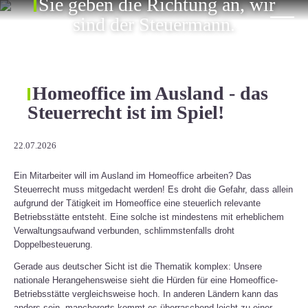
Sie geben die Richtung an, wir
ÜBER UNS
sind der Steuermann.
KARRIERE
KONTAKT
Homeoffice im Ausland - das
Steuerrecht ist im Spiel!
EN
22.07.2026
Ein Mitarbeiter will im Ausland im Homeoffice arbeiten? Das
Steuerrecht muss mitgedacht werden! Es droht die Gefahr, dass allein
aufgrund der Tätigkeit im Homeoffice eine steuerlich relevante
Betriebsstätte entsteht. Eine solche ist mindestens mit erheblichem
Verwaltungsaufwand verbunden, schlimmstenfalls droht
Doppelbesteuerung.
Gerade aus deutscher Sicht ist die Thematik komplex: Unsere
nationale Herangehensweise sieht die Hürden für eine Homeoffice-
Betriebsstätte vergleichsweise hoch. In anderen Ländern kann das
anders sein, mancherorts kommt es überraschend leicht zu einer