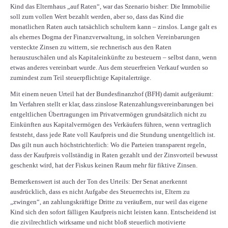
Kind das Elternhaus „auf Raten“, war das Szenario bisher: Die Immobilie
soll zum vollen Wert bezahlt werden, aber so, dass das Kind die
monatlichen Raten auch tatsächlich schultern kann – zinslos. Lange galt es
als ehernes Dogma der Finanzverwaltung, in solchen Vereinbarungen
versteckte Zinsen zu wittern, sie rechnerisch aus den Raten
herauszuschälen und als Kapitaleinkünfte zu besteuern – selbst dann, wenn
etwas anderes vereinbart wurde. Aus dem steuerfreien Verkauf wurden so
zumindest zum Teil steuerpflichtige Kapitalerträge.
Mit einem neuen Urteil hat der Bundesfinanzhof (BFH) damit aufgeräumt:
Im Verfahren stellt er klar, dass zinslose Ratenzahlungsvereinbarungen bei
entgeltlichen Übertragungen im Privatvermögen grundsätzlich nicht zu
Einkünften aus Kapitalvermögen des Verkäufers führen, wenn vertraglich
feststeht, dass jede Rate voll Kaufpreis und die Stundung unentgeltlich ist.
Das gilt nun auch höchstrichterlich: Wo die Parteien transparent regeln,
dass der Kaufpreis vollständig in Raten gezahlt und der Zinsvorteil bewusst
geschenkt wird, hat der Fiskus keinen Raum mehr für fiktive Zinsen.
Bemerkenswert ist auch der Ton des Urteils: Der Senat anerkennt
ausdrücklich, dass es nicht Aufgabe des Steuerrechts ist, Eltern zu
„zwingen“, an zahlungskräftige Dritte zu veräußern, nur weil das eigene
Kind sich den sofort fälligen Kaufpreis nicht leisten kann. Entscheidend ist
die zivilrechtlich wirksame und nicht bloß steuerlich motivierte